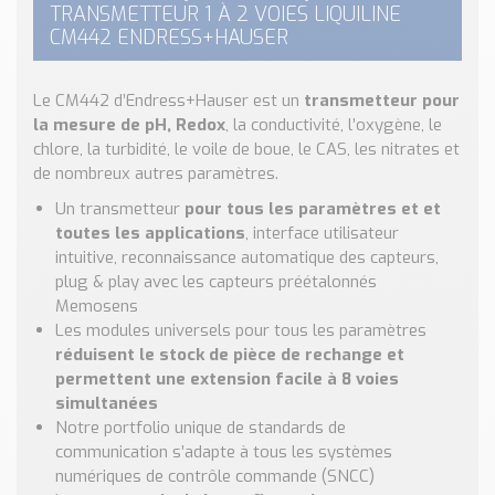
Nos Réalisations
TRANSMETTEUR 1 À 2 VOIES LIQUILINE
CM442 ENDRESS+HAUSER
Conseils et Actualités
Catalogue des essentiels pour les brasseries et micro-
brasseries
Le CM442 d’Endress+Hauser est un
transmetteur pour
la mesure de pH, Redox
, la conductivité, l’oxygène, le
Contact & Devis
chlore, la turbidité, le voile de boue, le CAS, les nitrates et
Devis, Tarifs, Renseignements techniques
de nombreux autres paramètres.
Un transmetteur
pour tous les paramètres et et
toutes les applications
, interface utilisateur
intuitive, reconnaissance automatique des capteurs,
plug & play avec les capteurs préétalonnés
Memosens
Les modules universels pour tous les paramètres
réduisent le stock de pièce de rechange et
permettent une extension facile à 8 voies
simultanées
Notre portfolio unique de standards de
communication s’adapte à tous les systèmes
numériques de contrôle commande (SNCC)