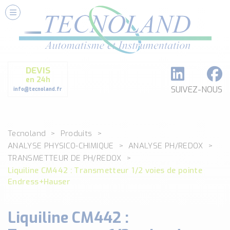
Nos Services
Conseils et Fourniture
Paramétrage et Programmation
DEVIS
Formation et Assistance
en 24h
Architecture I-O Link multi fabricants
SUIVEZ-NOUS
info@tecnoland.fr
Réalisation de SKID Inox
Les Produits
Tecnoland
Produits
Classé par catégorie
ANALYSE PHYSICO-CHIMIQUE
ANALYSE PH/REDOX
DEBIT
TRANSMETTEUR DE PH/REDOX
DETECTION
Liquiline CM442 : Transmetteur 1/2 voies de pointe
ANALYSE PHYSICO-CHIMIQUE
Endress+Hauser
SECURITE MACHINE
ENREGISTREUR + ACQUISITION DE DONNEES
Liquiline CM442 :
Voir toutes les catégories …