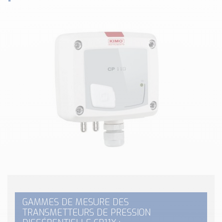
Classé par marque
ENDRESS+HAUSER
SICK
RED LION
SCHMERSAL
IDEM SAFETY
Voir toutes les marques …
Nos outils et simulateurs
Téléchargement (Logiciels, Documents,..)
Formulaire sonde température
Convertisseur de pression
Formulaire Débitmètre
Calculateur maintien en température
Calculateur Chauffage/Liquide/Gaz
GAMMES DE MESURE DES
TRANSMETTEURS DE PRESSION
Blog