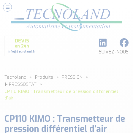
Nos Services
Conseils et Fourniture
Paramétrage et Programmation
DEVIS
Formation et Assistance
en 24h
Architecture I-O Link multi fabricants
SUIVEZ-NOUS
info@tecnoland.fr
Réalisation de SKID Inox
Les Produits
Tecnoland
Produits
PRESSION
Classé par catégorie
1- PRESSOSTAT
DEBIT
CP110 KIMO : Transmetteur de pression différentiel
DETECTION
d’air
ANALYSE PHYSICO-CHIMIQUE
SECURITE MACHINE
CP110 KIMO : Transmetteur de
ENREGISTREUR + ACQUISITION DE DONNEES
pression différentiel d’air
Voir toutes les catégories …