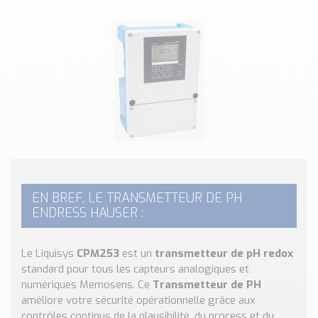
Classé par marque
ENDRESS+HAUSER
SICK
RED LION
SCHMERSAL
IDEM SAFETY
Voir toutes les marques …
Nos outils et simulateurs
Téléchargement (Logiciels, Documents,..)
EN BREF, LE TRANSMETTEUR DE PH
Formulaire sonde température
ENDRESS HAUSER :
Convertisseur de pression
Formulaire Débitmètre
Le Liquisys
CPM253
est un
transmetteur de pH redox
Calculateur maintien en température
standard pour tous les capteurs analogiques et
Calculateur Chauffage/Liquide/Gaz
numériques Memosens. Ce
Transmetteur de PH
améliore votre sécurité opérationnelle grâce aux
Blog
contrôles continus de la plausibilité, du process et du