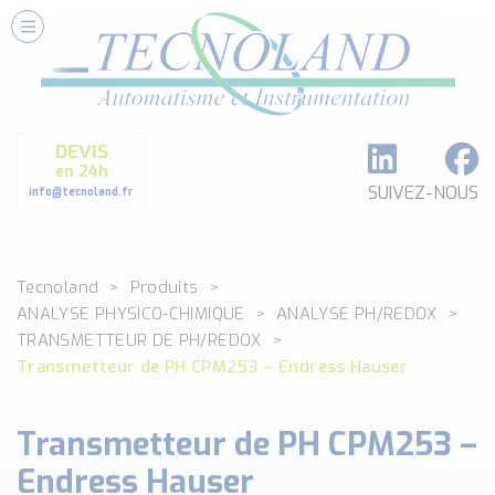
Nos Services
Conseils et Fourniture
Paramétrage et Programmation
DEVIS
Formation et Assistance
en 24h
Architecture I-O Link multi fabricants
SUIVEZ-NOUS
info@tecnoland.fr
Réalisation de SKID Inox
Les Produits
Tecnoland
Produits
Classé par catégorie
ANALYSE PHYSICO-CHIMIQUE
ANALYSE PH/REDOX
DEBIT
TRANSMETTEUR DE PH/REDOX
DETECTION
Transmetteur de PH CPM253 – Endress Hauser
ANALYSE PHYSICO-CHIMIQUE
SECURITE MACHINE
Transmetteur de PH CPM253 –
ENREGISTREUR + ACQUISITION DE DONNEES
Endress Hauser
Voir toutes les catégories …