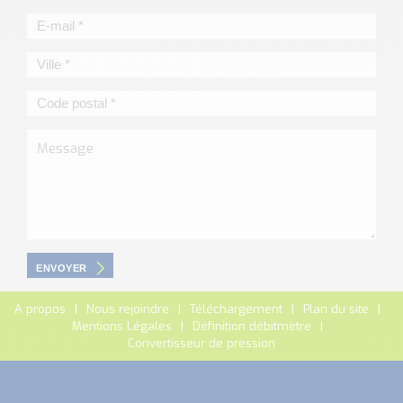
ENVOYER
A propos
Nous rejoindre
Téléchargement
Plan du site
Mentions Légales
Définition débitmètre
Convertisseur de pression