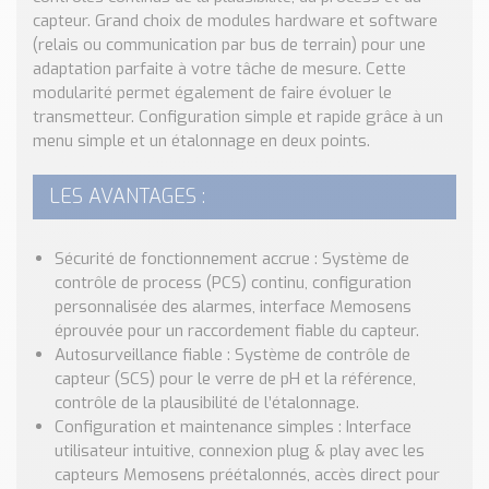
Nos Réalisations
capteur. Grand choix de modules hardware et software
Conseils et Actualités
(relais ou communication par bus de terrain) pour une
Catalogue des essentiels pour les brasseries et micro-
adaptation parfaite à votre tâche de mesure. Cette
brasseries
modularité permet également de faire évoluer le
transmetteur. Configuration simple et rapide grâce à un
Contact & Devis
menu simple et un étalonnage en deux points.
Devis, Tarifs, Renseignements techniques
LES AVANTAGES :
Sécurité de fonctionnement accrue : Système de
contrôle de process (PCS) continu, configuration
personnalisée des alarmes, interface Memosens
éprouvée pour un raccordement fiable du capteur.
Autosurveillance fiable : Système de contrôle de
capteur (SCS) pour le verre de pH et la référence,
contrôle de la plausibilité de l’étalonnage.
Configuration et maintenance simples : Interface
utilisateur intuitive, connexion plug & play avec les
capteurs Memosens préétalonnés, accès direct pour