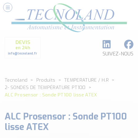
Nos Services
Conseils et Fourniture
Paramétrage et Programmation
DEVIS
Formation et Assistance
en 24h
Architecture I-O Link multi fabricants
SUIVEZ-NOUS
info@tecnoland.fr
Réalisation de SKID Inox
Les Produits
Tecnoland
Produits
TEMPERATURE / H.R
Classé par catégorie
2- SONDES DE TEMPÉRATURE PT100
DEBIT
ALC Prosensor : Sonde PT100 lisse ATEX
DETECTION
ANALYSE PHYSICO-CHIMIQUE
ALC Prosensor : Sonde PT100
SECURITE MACHINE
ENREGISTREUR + ACQUISITION DE DONNEES
lisse ATEX
Voir toutes les catégories …