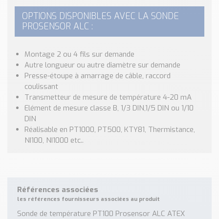
Nos Réalisations
OPTIONS DISPONIBLES AVEC LA SONDE
Conseils et Actualités
PROSENSOR ALC :
Catalogue des essentiels pour les brasseries et micro-
brasseries
Montage 2 ou 4 fils sur demande
Contact & Devis
Autre longueur ou autre diamètre sur demande
Devis, Tarifs, Renseignements techniques
Presse-étoupe à amarrage de câble, raccord
coulissant
Transmetteur de mesure de température 4-20 mA
Elément de mesure classe B, 1/3 DIN,1/5 DIN ou 1/10
DIN
Réalisable en PT1000, PT500, KTY81, Thermistance,
NI100, NI1000 etc..
Références associées
les références fournisseurs associées au produit
Sonde de température PT100 Prosensor ALC ATEX