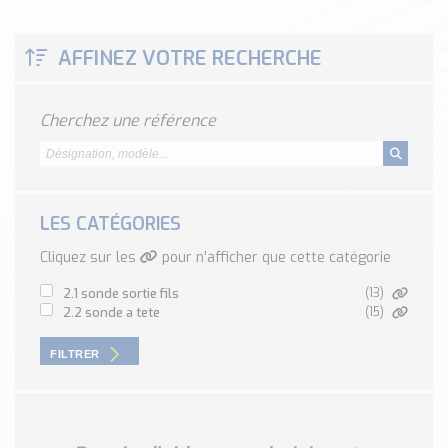
Classé par marque
ENDRESS+HAUSER
AFFINEZ VOTRE RECHERCHE
SICK
RED LION
Cherchez une référence
SCHMERSAL
IDEM SAFETY
Voir toutes les marques …
LES CATÉGORIES
Nos outils et simulateurs
Téléchargement (Logiciels, Documents,..)
Cliquez sur les
pour n'afficher que cette catégorie
Formulaire sonde température
2.1 sonde sortie fils
(13)
Convertisseur de pression
2.2 sonde a tete
(15)
Formulaire Débitmètre
FILTRER
Calculateur maintien en température
Calculateur Chauffage/Liquide/Gaz
Blog