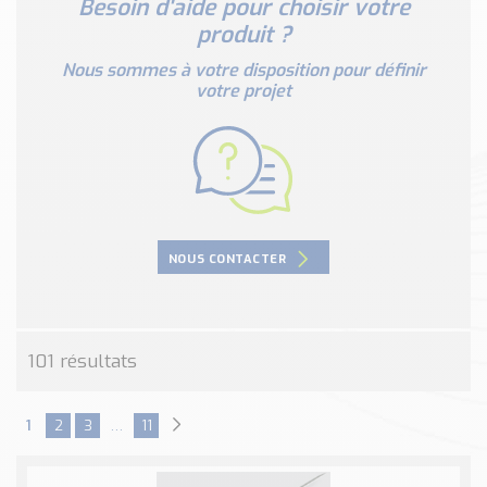
Besoin d'aide pour choisir votre
Nos Réalisations
produit ?
Conseils et Actualités
Catalogue des essentiels pour les brasseries et micro-
Nous sommes à votre disposition pour définir
votre projet
brasseries
Contact & Devis
Devis, Tarifs, Renseignements techniques
NOUS CONTACTER
101 résultats
1
2
3
…
11