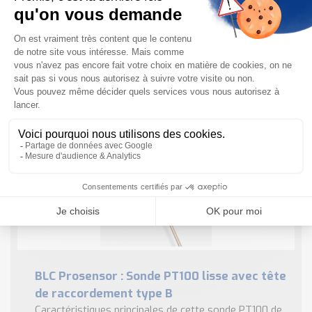
pyrex pour bain d’acide
Les principales caractéristiques techniques de cette
sonde PT100 avec gaine pyrex Gaine de protection :
pyrex Ø 6 mm Sonde : Pt 100 céramique CEI 60751
classe A, simple enroulement ...
EN SAVOIR PLUS
BLC Prosensor : Sonde PT100 lisse avec tête
de raccordement type B
Caractéristiques principales de cette sonde PT100 de