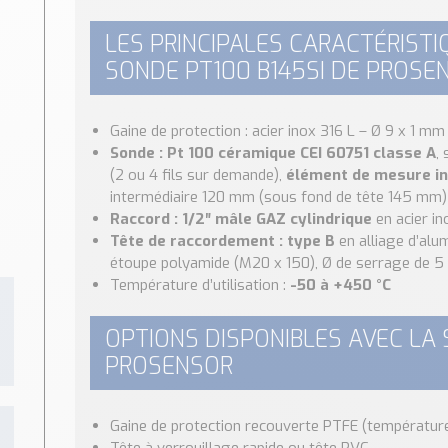
LES PRINCIPALES CARACTÉRIST
SONDE PT100 B145SI DE PROSE
Gaine de protection : acier inox 316 L – Ø 9 x 1 mm
Sonde : Pt 100 céramique CEI 60751 classe A
,
(2 ou 4 fils sur demande),
élément de mesure i
intermédiaire 120 mm (sous fond de tête 145 mm)
Raccord : 1/2″ mâle GAZ cylindrique
en acier in
Tête de raccordement : type B
en alliage d’alu
étoupe polyamide (M20 x 150), Ø de serrage de 5
Température d’utilisation :
-50 à +450 °C
OPTIONS DISPONIBLES AVEC LA 
PROSENSOR
Gaine de protection recouverte PTFE (températur