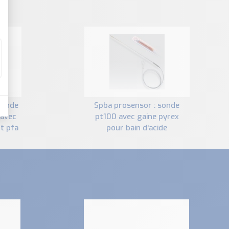
spba prosensor : sonde
 avec
pt100 avec gaine pyrex
t pfa
pour bain d'acide