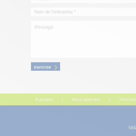
ENVOYER
A propos
Nous rejoindre
Télécha
SIEG