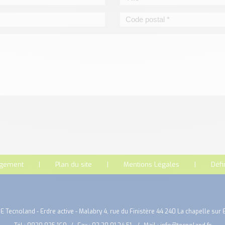
rgement
Plan du site
Mentions Légales
Défi
E Tecnoland - Erdre active - Malabry 4, rue du Finistère 44 240 La chapelle sur 