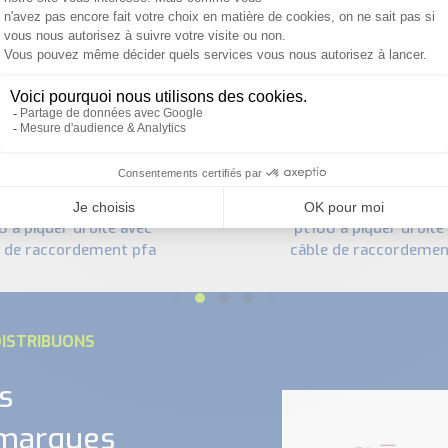
PRODUITS SIMILAIRES
spad_fl : prosensor : sonde
0 à piquer droite avec
pt100 à piquer droite
e de raccordement pfa
câble de raccordemen
ISTRIBUONS
s
 marques