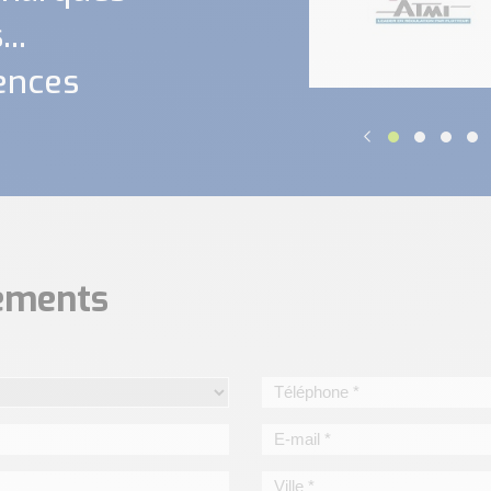
..
ences
nements