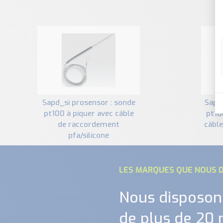
sapd_si prosensor : sonde
sapd_te prosensor : sonde
pt100 à piquer avec câble
pt10
de raccordement
câbl
pfa/silicone
LES MARQUES QUE NOUS D
Nous disposon
de plus de 20