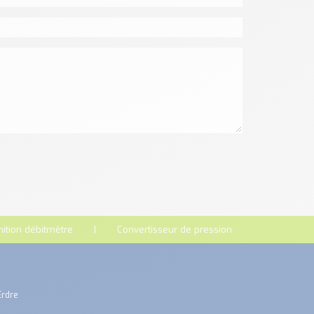
nition débitmètre
Convertisseur de pression
Erdre