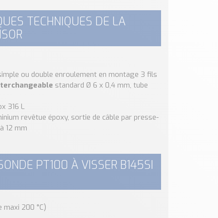
IQUES TECHNIQUES DE LA
NSOR
 simple ou double enroulement en montage 3 fils
nterchangeable
standard Ø 6 x 0,4 mm, tube
ox 316 L
minium revêtue époxy, sortie de câble par presse-
 à 12 mm
SONDE PT100 À VISSER B145SI
e maxi 200 °C)