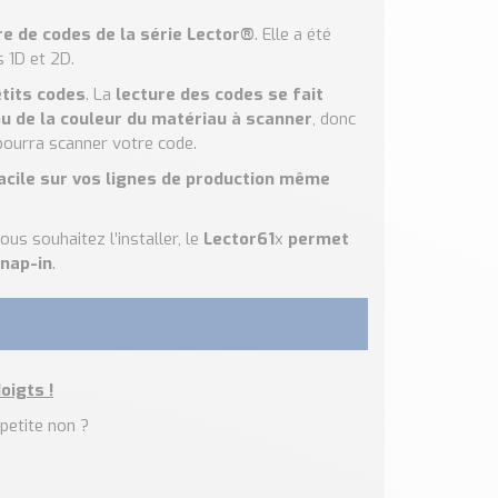
re de codes de la série Lector®
. Elle a été
 1D et 2D.
etits codes
. La
lecture des codes se fait
u de la couleur du matériau à scanner
, donc
 pourra scanner votre code.
facile sur vos lignes de production même
ous souhaitez l’installer, le
Lector61
x
permet
Snap-in
.
oigts !
 petite non ?