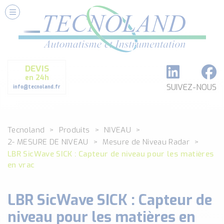
Nos Services
Conseils et Fourniture
Paramétrage et Programmation
DEVIS
Formation et Assistance
en 24h
Architecture I-O Link multi fabricants
SUIVEZ-NOUS
info@tecnoland.fr
Réalisation de SKID Inox
Les Produits
Tecnoland
Produits
NIVEAU
Classé par catégorie
2- MESURE DE NIVEAU
Mesure de Niveau Radar
DEBIT
LBR SicWave SICK : Capteur de niveau pour les matières
DETECTION
en vrac
ANALYSE PHYSICO-CHIMIQUE
SECURITE MACHINE
LBR SicWave SICK : Capteur de
ENREGISTREUR + ACQUISITION DE DONNEES
niveau pour les matières en
Voir toutes les catégories …