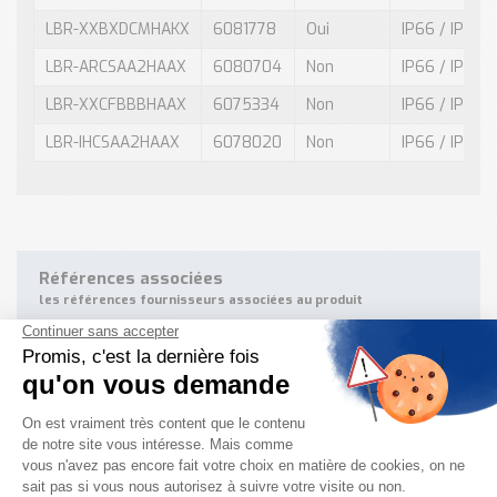
LBR-XXBXDCMHAKX
6081778
Oui
IP66 / IP68
LBR-ARCSAA2HAAX
6080704
Non
IP66 / IP68
LBR-XXCFBBBHAAX
6075334
Non
IP66 / IP68
LBR-IHCSAA2HAAX
6078020
Non
IP66 / IP68
Références associées
les références fournisseurs associées au produit
Référence: LBR-ARCSAA1HAAX, Num: 6080468
Référence: LBR-XXTTCAMHKAX, Num: 6075264
Référence: LBR-XXCSAAMHKAX, Num: 6080699
Référence: LBR-XXBXXCBHKXX, Num: 6072112
Référence: LBR-AHBXCC2HAXX, Num: 6077357
Référence: LBR-ARBXXC2HAXX, Num: 6082420
Référence: LBR-XXTTCAMHKXX, Num: 6076492
Référence: LBR-XXBXCCBHKXX, Num: 6072113
Référence: LBR-XXBXXCMHKAX, Num: 6080698