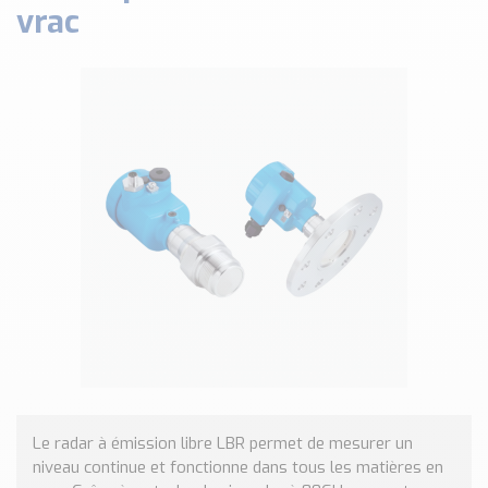
vrac
Classé par marque
ENDRESS+HAUSER
SICK
RED LION
SCHMERSAL
IDEM SAFETY
Voir toutes les marques …
Nos outils et simulateurs
Téléchargement (Logiciels, Documents,..)
Formulaire sonde température
Convertisseur de pression
Formulaire Débitmètre
Calculateur maintien en température
Calculateur Chauffage/Liquide/Gaz
Le radar à émission libre LBR permet de mesurer un
niveau continue et fonctionne dans tous les matières en
Blog