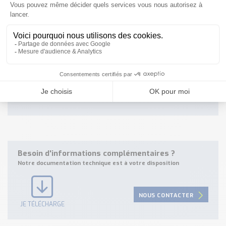
Référence: LBR-XXCSDAMHAAX, Num: 6083868
Référence: LBR-XXCSBAMHAAX, Num: 6077694
Référence: LBR-XXCSDBPHAXX, Num: 6075943
Référence: LBR-IJCFABOHAAX, Num: 6078023
Référence: LBR-XXCSABMHAKX, Num: 6081200
Référence: LBR-XXBXCCMHKKX, Num: 6077297
Référence: LBR-AHCSAA2HAAX, Num: 6072185
Référence: LBR-XXBXDCMHAKX, Num: 6081778
Référence: LBR-ARCSAA2HAAX, Num: 6080704
Référence: LBR-XXCFBBBHAAX, Num: 6075334
Référence: LBR-IHCSAA2HAAX, Num: 6078020
Besoin d'informations complémentaires ?
Notre documentation technique est à votre disposition
NOUS CONTACTER
JE TÉLÉCHARGE