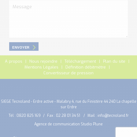
ENVOYER
A propos
Nous rejoindre
Téléchargement
Plan du site
Mentions Légales
Définition débitmètre
Convertisseur de pression
SIEGE Tecnoland - Erdre active - Malabry 4, rue du Finistère 44 240 La chapelle
sur Erdre
Tél :
0820 825 169
Fax : 02 28 01 34 51
Mail :
info@tecnoland.fr
Agence de communication Studio Plune