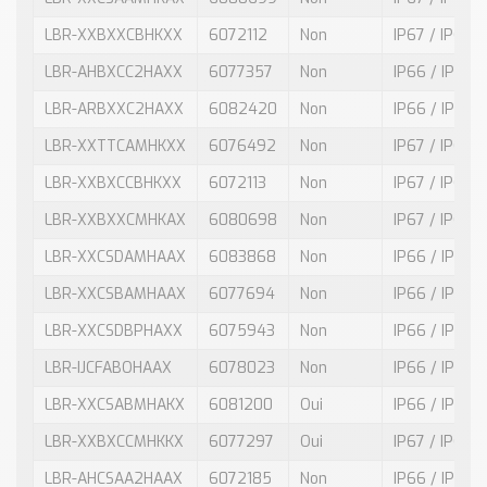
LBR-XXBXXCBHKXX
6072112
Non
IP67 / IP67
LBR-AHBXCC2HAXX
6077357
Non
IP66 / IP68
LBR-ARBXXC2HAXX
6082420
Non
IP66 / IP68
LBR-XXTTCAMHKXX
6076492
Non
IP67 / IP67
LBR-XXBXCCBHKXX
6072113
Non
IP67 / IP67
LBR-XXBXXCMHKAX
6080698
Non
IP67 / IP67
LBR-XXCSDAMHAAX
6083868
Non
IP66 / IP68
LBR-XXCSBAMHAAX
6077694
Non
IP66 / IP68
LBR-XXCSDBPHAXX
6075943
Non
IP66 / IP68
LBR-IJCFABOHAAX
6078023
Non
IP66 / IP68
LBR-XXCSABMHAKX
6081200
Oui
IP66 / IP68
LBR-XXBXCCMHKKX
6077297
Oui
IP67 / IP67
LBR-AHCSAA2HAAX
6072185
Non
IP66 / IP68