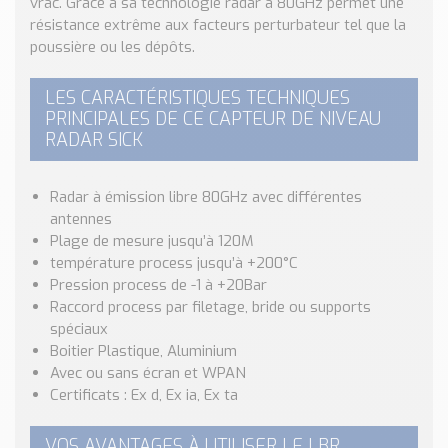
vrac. Grâce à sa technologie radar à 80GHz permet une
Nos Réalisations
résistance extrême aux facteurs perturbateur tel que la
Conseils et Actualités
poussière ou les dépôts.
Catalogue des essentiels pour les brasseries et micro-
brasseries
LES CARACTÉRISTIQUES TECHNIQUES
PRINCIPALES DE CE CAPTEUR DE NIVEAU
Contact & Devis
RADAR SICK
Devis, Tarifs, Renseignements techniques
Radar à émission libre 80GHz avec différentes
antennes
Plage de mesure jusqu’à 120M
température process jusqu’à +200°C
Pression process de -1 à +20Bar
Raccord process par filetage, bride ou supports
spéciaux
Boitier Plastique, Aluminium
Avec ou sans écran et WPAN
Certificats : Ex d, Ex ia, Ex ta
VOS AVANTAGES À UTILISER LE LBR