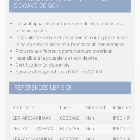
SICWAVE DE SICK
Un seul appareil pour la mesure de niveau dans les
milieux liquides
Disponibilité accrue et réduction de coûts grâce à une
mise en service aisée et à l’absence de maintenance
Robuste aux facteurs perturbateurs extérieur
Insensible à la poussière et aux dépôts
Certification Ex disponible
Service et diagnostic via HART ou WPAN
RÉFÉRENCES LBR SICK
Référence
Code
Bluetooth
Indice de pro
LBR-ARCSAA1HAAX
6080468
Non
IP66 / IP68
LBR-XXTTCAMHKAX
6075264
Non
IP67 / IP67
LBR-XXCSAAMHKAX
6080699
Non
IP67 / IP67