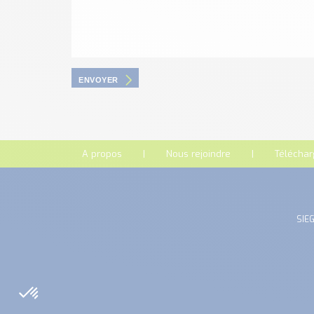
ENVOYER
A propos
Nous rejoindre
Télécha
SIEG