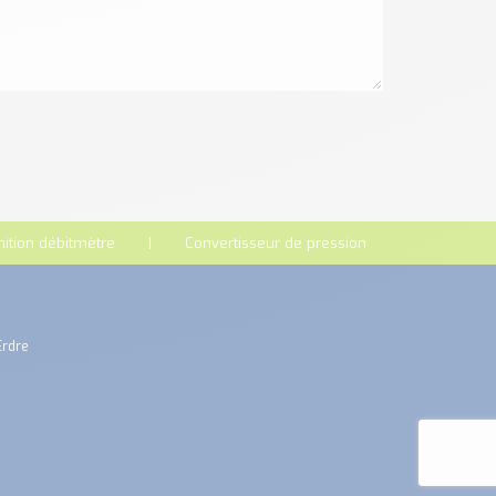
nition débitmètre
Convertisseur de pression
Erdre