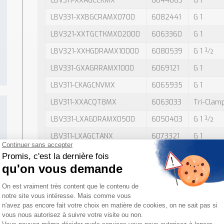
LBV311-XXAGCCKMX
6044863
G 1
LBV331-XXBGCRAMX0700
6082441
G 1
LBV321-XXTGCTKMX02000
6063360
G 1
LBV321-XXHGDRAMX10000
6080539
G 1 ½
LBV331-GXAGRRAMX1000
6069121
G 1
LBV311-CKAGCNVMX
6065935
G 1
LBV311-XXACQT8MX
6063033
Tri-Clam
LBV331-LXAGDRAMX0500
6050403
G 1 ½
LBV311-LXAGCTANX
6073321
G 1
LBV311-LXAGCTAMX
6054807
G 1
LBV321-XXTGDRAMX00500
6075194
G 1 ½
LBV321-XXTGCRKMX01000
6044869
G 1