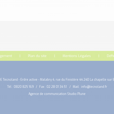
rgement
Plan du site
Mentions Légales
Défi
E Tecnoland - Erdre active - Malabry 4, rue du Finistère 44 240 La chapelle sur 
Tél :
0820 825 169
Fax : 02 28 01 34 51
Mail :
info@tecnoland.fr
Agence de communication Studio Plune