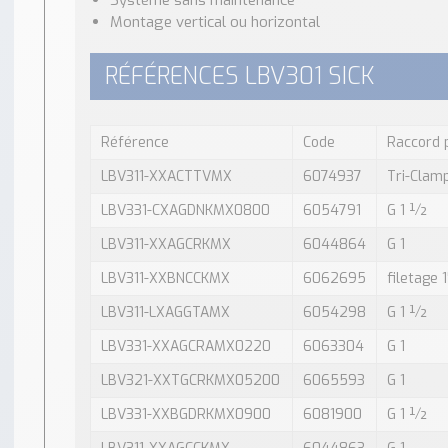
Système sans maintenance
Montage vertical ou horizontal
RÉFÉRENCES LBV301 SICK
Référence
Code
Raccord 
LBV311-XXACTTVMX
6074937
Tri-Clam
LBV331-CXAGDNKMX0800
6054791
G 1 ½
LBV311-XXAGCRKMX
6044864
G 1
LBV311-XXBNCCKMX
6062695
filetage 
LBV311-LXAGGTAMX
6054298
G 1 ½
LBV331-XXAGCRAMX0220
6063304
G 1
LBV321-XXTGCRKMX05200
6065593
G 1
LBV331-XXBGDRKMX0900
6081900
G 1 ½