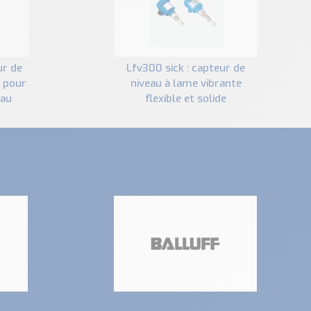
lfv300 sick : capteur de
e pour
niveau à lame vibrante
eau
flexible et solide