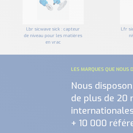
lbr sicwave sick : capteur
lfr sicwave sick : capteur de
de niveau pour les matières
n
en vrac
LES MARQUES QUE NOUS D
Nous disposon
de plus de 20
internationales.
+ 10 000 référ