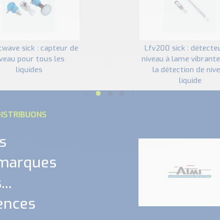
lfv200 sick : détecteur de
iveau pour tous les
niveau à lame vibrant
liquides
la détection de niv
liquide
ISTRIBUONS
s
 marques
..
ences