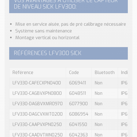
VOS AVANTAGES À UTILISER LE CAPTEUR
DE NIVEAU SICK LFV300:
Mise en service aisée, pas de pré calibrage nécessaire
Système sans maintenance
Montage vertical ou horizontal
RÉFÉRENCES LFV300 SICK
Référence
Code
Bluetooth
Indice d
LFV330-CAFECXPN0400
6069411
Non
IP66 / 
LFV330-CAGBVXPN0800
6048511
Non
IP66 / 
LFV330-DAGBVXMR0970
6077900
Non
IP66 / 
LFV330-DAGCVXMT0200
6086954
Non
IP66 / 
LFV330-CAAPVXPN0250
6041550
Non
IP66 / 
LFV330-CAADVTMN0250
6042363
Non
IP66 / 