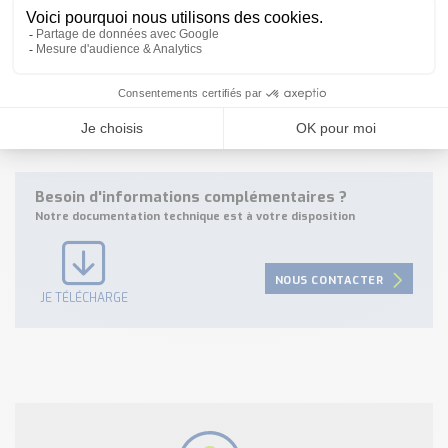
Référence: LFV310-CAGAVXPNX, Num: 6041542
Référence: LFV330-XXGBVXPC0600, Num: 6061960
Référence: LFV310-XXCBNX8TX, Num: 6077964
Référence: LFV310-XXNCVXPRX, Num: 6047624
Référence: LFV310-DAGAVXMCX, Num: 6066360
Besoin d'informations complémentaires ?
Notre documentation technique est à votre disposition
NOUS CONTACTER
JE TÉLÉCHARGE