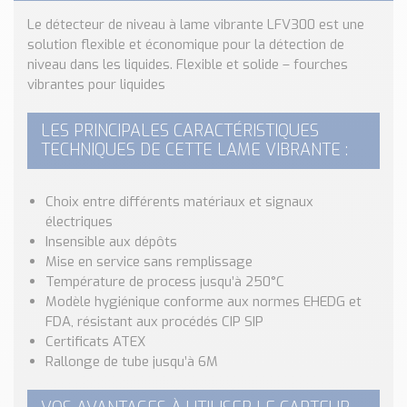
Nos Réalisations
Le détecteur de niveau à lame vibrante LFV300 est une
Conseils et Actualités
solution flexible et économique pour la détection de
Catalogue des essentiels pour les brasseries et micro-
niveau dans les liquides. Flexible et solide – fourches
brasseries
vibrantes pour liquides
Contact & Devis
LES PRINCIPALES CARACTÉRISTIQUES
Devis, Tarifs, Renseignements techniques
TECHNIQUES DE CETTE LAME VIBRANTE :
Choix entre différents matériaux et signaux
électriques
Insensible aux dépôts
Mise en service sans remplissage
Température de process jusqu’à 250°C
Modèle hygiénique conforme aux normes EHEDG et
FDA, résistant aux procédés CIP SIP
Certificats ATEX
Rallonge de tube jusqu’à 6M