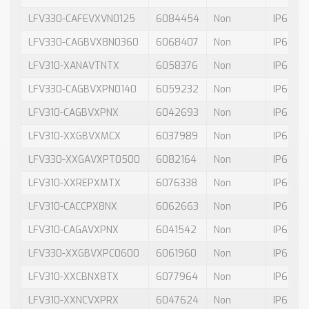
LFV330-CAFEVXVN0125
6084454
Non
IP66 / 
LFV330-CAGBVX8N0360
6068407
Non
IP66 / 
LFV310-XANAVTNTX
6058376
Non
IP66 / 
LFV330-CAGBVXPN0140
6059232
Non
IP66 / 
LFV310-CAGBVXPNX
6042693
Non
IP66 / 
LFV310-XXGBVXMCX
6037989
Non
IP66 / 
LFV330-XXGAVXPT0500
6082164
Non
IP66 / 
LFV310-XXREPXMTX
6076338
Non
IP66 / 
LFV310-CACCPX8NX
6062663
Non
IP66 / 
LFV310-CAGAVXPNX
6041542
Non
IP66 / 
LFV330-XXGBVXPC0600
6061960
Non
IP66 / 
LFV310-XXCBNX8TX
6077964
Non
IP66 / 
LFV310-XXNCVXPRX
6047624
Non
IP66 / 