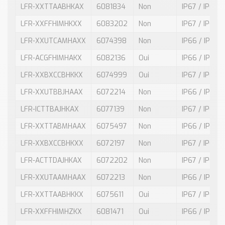
LFR-XXTTAABHKAX
6081834
Non
IP67 / IP67
LFR-XXFFHIMHKXX
6083202
Non
IP67 / IP67
LFR-XXUTCAMHAXX
6074398
Non
IP66 / IP68
LFR-ACGFHIMHAKX
6082136
Oui
IP66 / IP68
LFR-XXBXCCBHKKX
6074999
Oui
IP67 / IP67
LFR-XXUTBBJHAAX
6072214
Non
IP66 / IP68
LFR-ICTTBAJHKAX
6077139
Non
IP67 / IP67
LFR-XXTTABMHAAX
6075497
Non
IP66 / IP68
LFR-XXBXCCBHKXX
6072197
Non
IP67 / IP67
LFR-ACTTDAJHKAX
6072202
Non
IP67 / IP67
LFR-XXUTAAMHAAX
6072213
Non
IP66 / IP68
LFR-XXTTAABHKKX
6075611
Oui
IP67 / IP67
LFR-XXFFHIMHZKX
6081471
Oui
IP66 / IP68 /