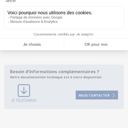
Référence: LFR-XXBXCCBHKXX, Num: 6072197
Référence: LFR-ACTTDAJHKAX, Num: 6072202
Référence: LFR-XXUTAAMHAAX, Num: 6072213
Référence: LFR-XXTTAABHKKX, Num: 6075611
Référence: LFR-XXFFHIMHZKX, Num: 6081471
Référence: LFR-XXBXDCMHKXX, Num: 6085885
Référence: LFR-XXHRAIMHZXX, Num: 6076365
Référence: LFR-XXUTDABHAKX, Num: 6083437
Besoin d'informations complémentaires ?
Notre documentation technique est à votre disposition
NOUS CONTACTER
JE TÉLÉCHARGE