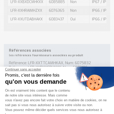
LFR-XXBXDCMHKXX
6085885
Non
IP67 / IP67
LFR-XXHRAIMHZXX
6076365
Non
IP66 / IP68 /
LFR-XXUTDABHAKX
6083437
Oui
IP66 / IP68
Références associées
les références fournisseurs associées au produit
Référence: LFR-XXTTCAMHKAX, Num: 6075832
Référence: LFR-XXBXXCBHKXX, Num: 6072196
Référence: LFR-XXUTABMHZXX, Num: 6078101
Référence: LFR-XXTTBBOHAAX, Num: 6074397
Référence: LFR-XXTTAABHKAX, Num: 6081834
Référence: LFR-XXFFHIMHKXX, Num: 6083202
Référence: LFR-XXUTCAMHAXX, Num: 6074398
Référence: LFR-ACGFHIMHAKX, Num: 6082136
Référence: LFR-XXBXCCBHKKX, Num: 6074999
Référence: LFR-XXUTBBJHAAX, Num: 6072214
Référence: LFR-ICTTBAJHKAX, Num: 6077139
Référence: LFR-XXTTABMHAAX, Num: 6075497