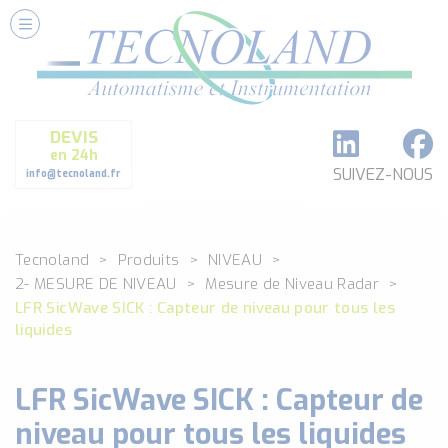
Nos Services
Conseils et Fourniture
Paramétrage et Programmation
DEVIS
Formation et Assistance
en 24h
Architecture I-O Link multi fabricants
SUIVEZ-NOUS
info@tecnoland.fr
Réalisation de SKID Inox
Les Produits
Tecnoland
Produits
NIVEAU
Classé par catégorie
2- MESURE DE NIVEAU
Mesure de Niveau Radar
DEBIT
LFR SicWave SICK : Capteur de niveau pour tous les
DETECTION
liquides
ANALYSE PHYSICO-CHIMIQUE
SECURITE MACHINE
LFR SicWave SICK : Capteur de
ENREGISTREUR + ACQUISITION DE DONNEES
niveau pour tous les liquides
Voir toutes les catégories …