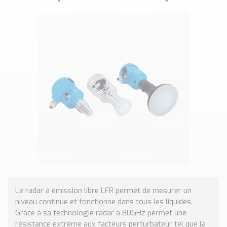
Classé par marque
ENDRESS+HAUSER
SICK
RED LION
SCHMERSAL
IDEM SAFETY
Voir toutes les marques …
Nos outils et simulateurs
Téléchargement (Logiciels, Documents,..)
Formulaire sonde température
Convertisseur de pression
Formulaire Débitmètre
Calculateur maintien en température
Le radar à émission libre LFR permet de mesurer un
Calculateur Chauffage/Liquide/Gaz
niveau continue et fonctionne dans tous les liquides.
Grâce à sa technologie radar à 80GHz permet une
Blog
résistance extrême aux facteurs perturbateur tel que la