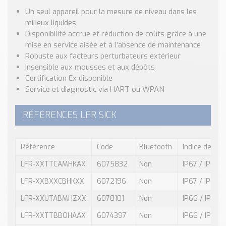
Un seul appareil pour la mesure de niveau dans les
milieux liquides
Disponibilité accrue et réduction de coûts grâce à une
mise en service aisée et à l’absence de maintenance
Robuste aux facteurs perturbateurs extérieur
Insensible aux mousses et aux dépôts
Certification Ex disponible
Service et diagnostic via HART ou WPAN
RÉFÉRENCES LFR SICK
Référence
Code
Bluetooth
Indice de pro
LFR-XXTTCAMHKAX
6075832
Non
IP67 / IP67
LFR-XXBXXCBHKXX
6072196
Non
IP67 / IP67
LFR-XXUTABMHZXX
6078101
Non
IP66 / IP68 /
LFR-XXTTBBOHAAX
6074397
Non
IP66 / IP68