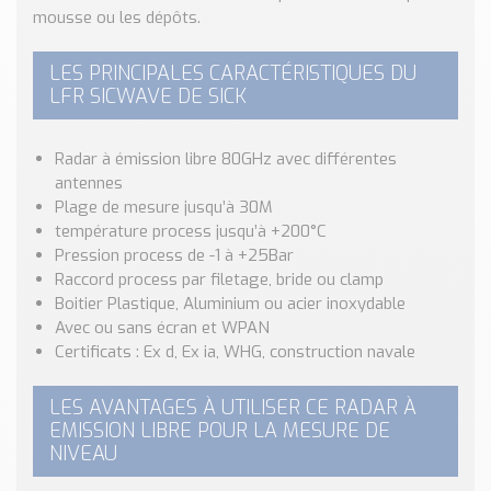
Nos Réalisations
mousse ou les dépôts.
Conseils et Actualités
Catalogue des essentiels pour les brasseries et micro-
LES PRINCIPALES CARACTÉRISTIQUES DU
brasseries
LFR SICWAVE DE SICK
Contact & Devis
Radar à émission libre 80GHz avec différentes
Devis, Tarifs, Renseignements techniques
antennes
Plage de mesure jusqu’à 30M
température process jusqu’à +200°C
Pression process de -1 à +25Bar
Raccord process par filetage, bride ou clamp
Boitier Plastique, Aluminium ou acier inoxydable
Avec ou sans écran et WPAN
Certificats : Ex d, Ex ia, WHG, construction navale
LES AVANTAGES À UTILISER CE RADAR À
EMISSION LIBRE POUR LA MESURE DE
NIVEAU