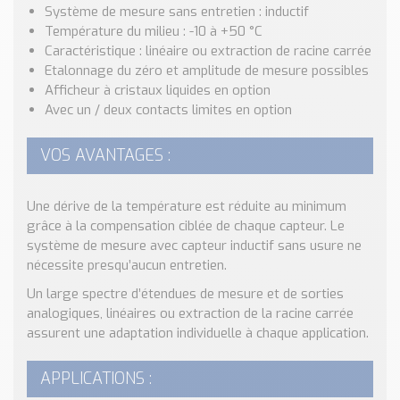
Nos Réalisations
Système de mesure sans entretien : inductif
Conseils et Actualités
Température du milieu : -10 à +50 °C
Caractéristique : linéaire ou extraction de racine carrée
Catalogue des essentiels pour les brasseries et micro-
Etalonnage du zéro et amplitude de mesure possibles
brasseries
Afficheur à cristaux liquides en option
Avec un / deux contacts limites en option
Contact & Devis
Devis, Tarifs, Renseignements techniques
VOS AVANTAGES :
Une dérive de la température est réduite au minimum
grâce à la compensation ciblée de chaque capteur. Le
système de mesure avec capteur inductif sans usure ne
nécessite presqu’aucun entretien.
Un large spectre d’étendues de mesure et de sorties
analogiques, linéaires ou extraction de la racine carrée
assurent une adaptation individuelle à chaque application.
APPLICATIONS :