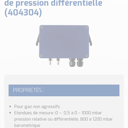
de pression différentielle
Classé par marque
(404304)
ENDRESS+HAUSER
SICK
RED LION
SCHMERSAL
IDEM SAFETY
Voir toutes les marques …
Nos outils et simulateurs
Téléchargement (Logiciels, Documents,..)
Formulaire sonde température
Convertisseur de pression
PROPRIÉTÉS :
Formulaire Débitmètre
Calculateur maintien en température
Pour gaz non agressifs
Calculateur Chauffage/Liquide/Gaz
Etendues de mesure :0 – 0,5 à 0 – 1000 mbar
pression relative ou différentielle, 800 à 1200 mbar
Blog
barométrique