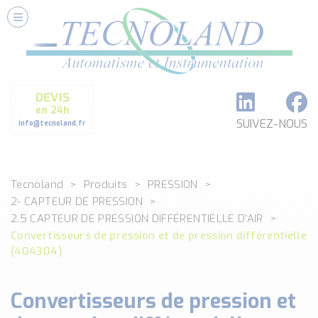
Nos Services
Conseils et Fourniture
Paramétrage et Programmation
DEVIS
Formation et Assistance
en 24h
Architecture I-O Link multi fabricants
SUIVEZ-NOUS
info@tecnoland.fr
Réalisation de SKID Inox
Les Produits
Tecnoland
Produits
PRESSION
Classé par catégorie
2- CAPTEUR DE PRESSION
DEBIT
2.5 CAPTEUR DE PRESSION DIFFÉRENTIELLE D'AIR
DETECTION
Convertisseurs de pression et de pression différentielle
ANALYSE PHYSICO-CHIMIQUE
(404304)
SECURITE MACHINE
ENREGISTREUR + ACQUISITION DE DONNEES
Convertisseurs de pression et
Voir toutes les catégories …