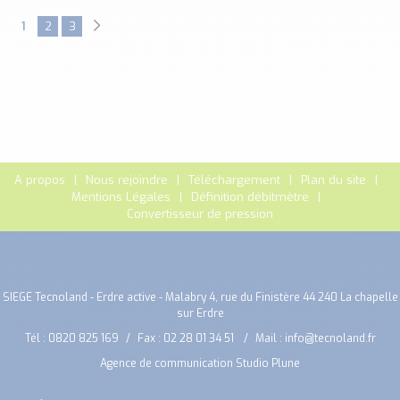
1
2
3
A propos
Nous rejoindre
Téléchargement
Plan du site
Mentions Légales
Définition débitmètre
Convertisseur de pression
SIEGE Tecnoland - Erdre active - Malabry 4, rue du Finistère 44 240 La chapelle
sur Erdre
Tél :
0820 825 169
Fax : 02 28 01 34 51
Mail :
info@tecnoland.fr
Agence de communication Studio Plune