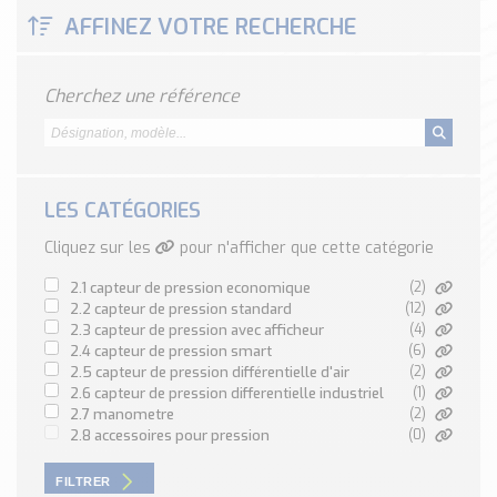
Classé par marque
AFFINEZ VOTRE RECHERCHE
ENDRESS+HAUSER
SICK
Cherchez une référence
RED LION
SCHMERSAL
IDEM SAFETY
Voir toutes les marques …
LES CATÉGORIES
Cliquez sur les
pour n'afficher que cette catégorie
Nos outils et simulateurs
Téléchargement (Logiciels, Documents,..)
2.1 capteur de pression economique
(2)
Formulaire sonde température
2.2 capteur de pression standard
(12)
2.3 capteur de pression avec afficheur
(4)
Convertisseur de pression
2.4 capteur de pression smart
(6)
Formulaire Débitmètre
2.5 capteur de pression différentielle d'air
(2)
2.6 capteur de pression differentielle industriel
(1)
Calculateur maintien en température
2.7 manometre
(2)
Calculateur Chauffage/Liquide/Gaz
2.8 accessoires pour pression
(0)
Blog
FILTRER