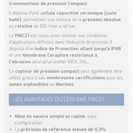
Nos Réalisations
transmetteur de pression Compact
.
Conseils et Actualités
Il dispose d’une
cellule capacitive céramique (sans
Catalogue des essentiels pour les brasseries et micro-
huile)
, permettant une mesure de la
pression absolue
brasseries
ou
relative
de 100 mbar à 40 bar.
Le
PMC21
est conçu pour résister aux conditions
Contact & Devis
d’applications difficiles dans l’industrie de process. Il
Devis, Tarifs, Renseignements techniques
dispose d’un
Indice de Protection allant jusqu’à IP68
et une
Membrane Ceraphire résistance à
l’abrasion
ainsi qu’un boitier INOX 316L.
Ce
capteur de pression compact
peut également être
utilisé grâce à ses
nombreuses certifications
pour les
zones explosibles
ou
Marines
.
LES AVANTAGES DU CEREBAR PMC21 :
Mise en oeuvre simple et rapide
, sans
configuration
La
précision de référence élevée de 0,3%
,