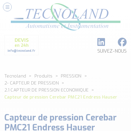
Nos Services
Conseils et Fourniture
Paramétrage et Programmation
DEVIS
Formation et Assistance
en 24h
Architecture I-O Link multi fabricants
SUIVEZ-NOUS
info@tecnoland.fr
Réalisation de SKID Inox
Les Produits
Tecnoland
Produits
PRESSION
Classé par catégorie
2- CAPTEUR DE PRESSION
DEBIT
2.1 CAPTEUR DE PRESSION ECONOMIQUE
DETECTION
Capteur de pression Cerebar PMC21 Endress Hauser
ANALYSE PHYSICO-CHIMIQUE
SECURITE MACHINE
Capteur de pression Cerebar
ENREGISTREUR + ACQUISITION DE DONNEES
PMC21 Endress Hauser
Voir toutes les catégories …