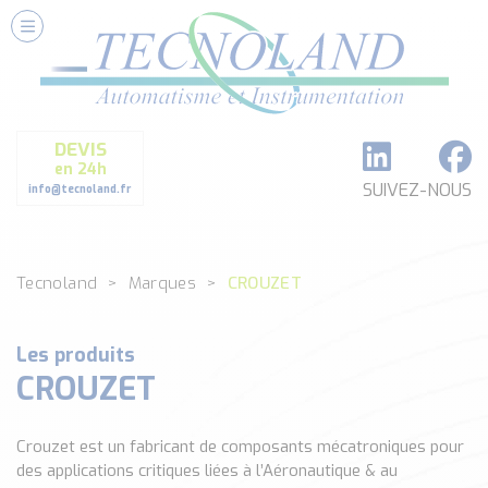
Nos Services
Conseils et Fourniture
Paramétrage et Programmation
DEVIS
Formation et Assistance
en 24h
Architecture I-O Link multi fabricants
SUIVEZ-NOUS
info@tecnoland.fr
Réalisation de SKID Inox
Les Produits
Tecnoland
Marques
CROUZET
Classé par catégorie
DEBIT
DETECTION
Les produits
ANALYSE PHYSICO-CHIMIQUE
CROUZET
SECURITE MACHINE
ENREGISTREUR + ACQUISITION DE DONNEES
Crouzet est un fabricant de composants mécatroniques pour
Voir toutes les catégories …
des applications critiques liées à l’Aéronautique & au