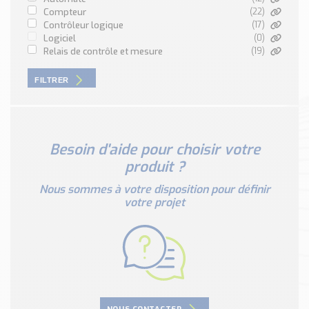
Nos Réalisations
compteur
(22)
Conseils et Actualités
contrôleur logique
(17)
logiciel
(0)
Catalogue des essentiels pour les brasseries et micro-
relais de contrôle et mesure
(19)
brasseries
FILTRER
Contact & Devis
Devis, Tarifs, Renseignements techniques
Besoin d'aide pour choisir votre
produit ?
Nous sommes à votre disposition pour définir
votre projet