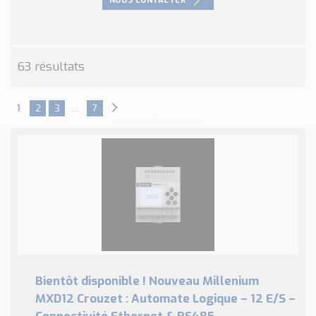
NOUS CONTACTER
63 résultats
1
2
3
…
7
Bientôt disponible ! Nouveau Millenium
MXD12 Crouzet : Automate Logique – 12 E/S –