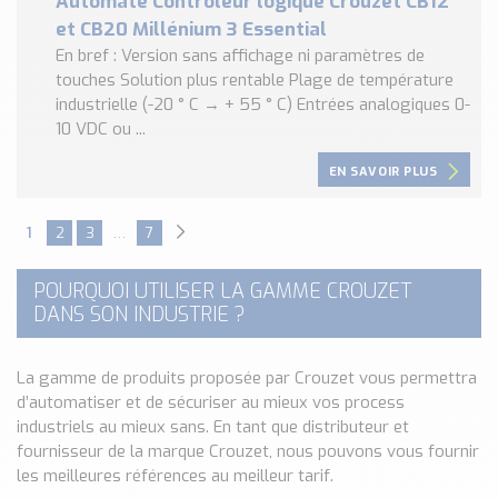
Automate Contrôleur logique Crouzet CB12
et CB20 Millénium 3 Essential
En bref : Version sans affichage ni paramètres de
touches Solution plus rentable Plage de température
industrielle (-20 ° C → + 55 ° C) Entrées analogiques 0-
10 VDC ou ...
EN SAVOIR PLUS
1
2
3
…
7
POURQUOI UTILISER LA GAMME CROUZET
DANS SON INDUSTRIE ?
La gamme de produits proposée par Crouzet vous permettra
d’automatiser et de sécuriser au mieux vos process
industriels au mieux sans. En tant que distributeur et
fournisseur de la marque Crouzet, nous pouvons vous fournir
les meilleures références au meilleur tarif.