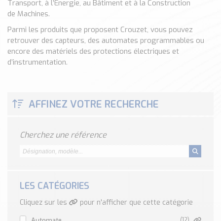
Transport, à l’Energie, au Bâtiment et à la Construction
Classé par marque
de Machines.
ENDRESS+HAUSER
Parmi les produits que proposent Crouzet, vous pouvez
SICK
retrouver des capteurs, des automates programmables ou
RED LION
encore des matériels des protections électriques et
d’instrumentation.
SCHMERSAL
IDEM SAFETY
Voir toutes les marques …
AFFINEZ VOTRE RECHERCHE
Nos outils et simulateurs
Téléchargement (Logiciels, Documents,..)
Cherchez une référence
Formulaire sonde température
Convertisseur de pression
Formulaire Débitmètre
Calculateur maintien en température
LES CATÉGORIES
Calculateur Chauffage/Liquide/Gaz
Cliquez sur les
pour n'afficher que cette catégorie
Blog
automate
(12)