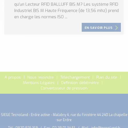
qu’un Lecteur RFID BALLUFF BIS M? Les système RFID
Industriel BIS M Haute Fréquence (de 13,56 mhz) prend
en charge les normes ISO ...
EN SAVOIR PLUS
A propos
Nous rejoindre
Téléchargement
Plan du site
Mentions Légales
Définition débitmètre
Convertisseur de pression
SIEGE Tecnoland - Erdre active - Malabry 4, rue du Finistère 44 240 La chapelle
sur Erdre