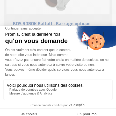
BOS R080K Balluff : Barrage optique
unidirectionnel
Les principales caractéristiques tehcniques de ce
barrage optique R080K BALLUFF : Special
characteristics : Washdown Plus Washdown Série :
R080K Dimensions : 19 x 44.2 x 37.5 mm Interface : ...
EN SAVOIR PLUS