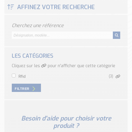
Classé par marque
AFFINEZ VOTRE RECHERCHE
ENDRESS+HAUSER
SICK
Cherchez une référence
RED LION
SCHMERSAL
IDEM SAFETY
Voir toutes les marques …
LES CATÉGORIES
Cliquez sur les
pour n'afficher que cette catégorie
Nos outils et simulateurs
Téléchargement (Logiciels, Documents,..)
rfid
(3)
Formulaire sonde température
FILTRER
Convertisseur de pression
Formulaire Débitmètre
Calculateur maintien en température
Calculateur Chauffage/Liquide/Gaz
Besoin d'aide pour choisir votre
produit ?
Blog