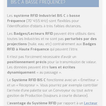
BIS C À BASSE FRÉQUENCE?
Nos Réalisations
Conseils et Actualités
Catalogue des essentiels pour les brasseries et micro-
Les
système RFID Industriel BIS C
à
basse
brasseries
fréquence
(70~455 kHz) sont flexibles pour
l’identification d’objets à très faibles distances.
Contact & Devis
Les
Badges/Lecteurs RFID
peuvent être utilisés dans
Devis, Tarifs, Renseignements techniques
toutes les Industries et ne sont pas
perturbés par des
projections
(huile, eau, etc) contrairement aux
Badges
RFID à Haute Fréquence
qui peuvent l’être.
Il n’est pas forcément nécessaire d’avoir un
positionnement précis
pour la transmission de valeur.
Les données peuvent être
lues et écrites
dynamiquement
« au passage ».
Le
Système RFID BIS C
fonctionne avec un « Émetteur »
et un « Récepteur ». Vous pourrez par exemple contrôler
l’arrivée d’une palette sur un Convoyeur ou tout autre
gestion de Production (toujours à courte distance).
L’
avantage du Système RFID
par rapport à un
Lecteur