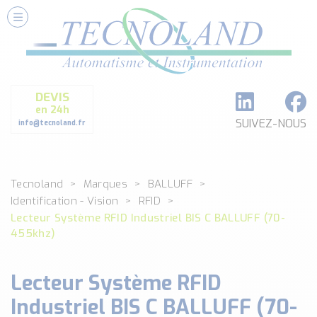
Nos Services
Conseils et Fourniture
Paramétrage et Programmation
DEVIS
Formation et Assistance
en 24h
Architecture I-O Link multi fabricants
SUIVEZ-NOUS
info@tecnoland.fr
Réalisation de SKID Inox
Les Produits
Tecnoland
Marques
BALLUFF
Classé par catégorie
Identification - Vision
RFID
DEBIT
Lecteur Système RFID Industriel BIS C BALLUFF (70-
DETECTION
455khz)
ANALYSE PHYSICO-CHIMIQUE
SECURITE MACHINE
Lecteur Système RFID
ENREGISTREUR + ACQUISITION DE DONNEES
Industriel BIS C BALLUFF (70-
Voir toutes les catégories …