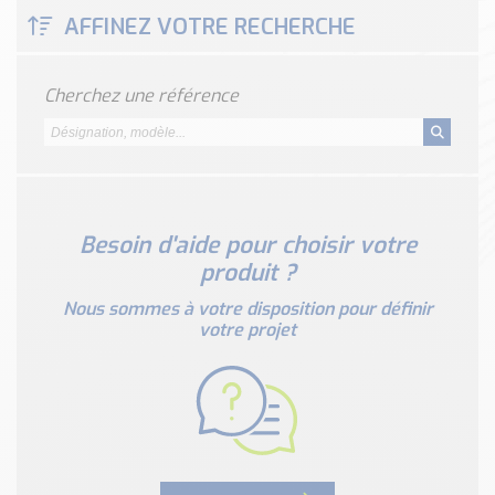
Classé par marque
AFFINEZ VOTRE RECHERCHE
ENDRESS+HAUSER
SICK
Cherchez une référence
RED LION
SCHMERSAL
IDEM SAFETY
Voir toutes les marques …
Besoin d'aide pour choisir votre
Nos outils et simulateurs
produit ?
Téléchargement (Logiciels, Documents,..)
Formulaire sonde température
Nous sommes à votre disposition pour définir
votre projet
Convertisseur de pression
Formulaire Débitmètre
Calculateur maintien en température
Calculateur Chauffage/Liquide/Gaz
Blog