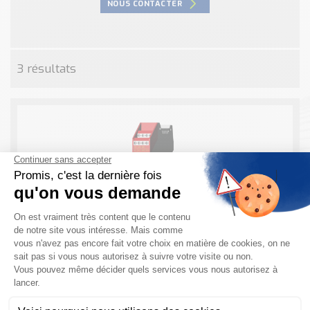
NOUS CONTACTER
Nos Réalisations
Conseils et Actualités
Catalogue des essentiels pour les brasseries et micro-
brasseries
3 résultats
Contact & Devis
Devis, Tarifs, Renseignements techniques
Relais de sécurité SCR-3 – IDEM SAFETY
En bref : Le SCR-3 est un relais de surveillance de
sécurité polyvalent qui assure la désactivation rapide
et sûre des pièces mobiles d’une machine en cas de