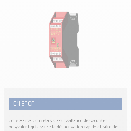
Classé par marque
ENDRESS+HAUSER
SICK
RED LION
SCHMERSAL
IDEM SAFETY
Voir toutes les marques …
Nos outils et simulateurs
Téléchargement (Logiciels, Documents,..)
Formulaire sonde température
Convertisseur de pression
Formulaire Débitmètre
EN BREF :
Calculateur maintien en température
Calculateur Chauffage/Liquide/Gaz
Le SCR-3 est un relais de surveillance de sécurité
Blog
polyvalent qui assure la désactivation rapide et sûre des