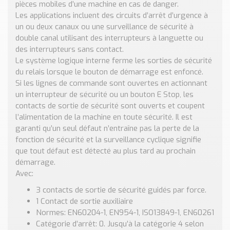
pièces mobiles d’une machine en cas de danger.
Nos Réalisations
Les applications incluent des circuits d’arrêt d’urgence à
Conseils et Actualités
un ou deux canaux ou une surveillance de sécurité à
Catalogue des essentiels pour les brasseries et micro-
double canal utilisant des interrupteurs à languette ou
brasseries
des interrupteurs sans contact.
Le système logique interne ferme les sorties de sécurité
Contact & Devis
du relais lorsque le bouton de démarrage est enfoncé.
Devis, Tarifs, Renseignements techniques
Si les lignes de commande sont ouvertes en actionnant
un interrupteur de sécurité ou un bouton E Stop, les
contacts de sortie de sécurité sont ouverts et coupent
l’alimentation de la machine en toute sécurité. Il est
garanti qu’un seul défaut n’entraîne pas la perte de la
fonction de sécurité et la surveillance cyclique signifie
que tout défaut est détecté au plus tard au prochain
démarrage.
Avec:
3 contacts de sortie de sécurité guidés par force.
1 Contact de sortie auxiliaire
Normes: EN60204-1, EN954-1, ISO13849-1, EN60261
Catégorie d’arrêt: 0. Jusqu’à la catégorie 4 selon