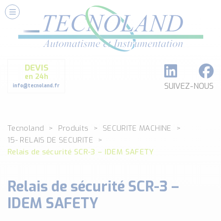
Nos Services
Conseils et Fourniture
Paramétrage et Programmation
DEVIS
Formation et Assistance
en 24h
Architecture I-O Link multi fabricants
SUIVEZ-NOUS
info@tecnoland.fr
Réalisation de SKID Inox
Les Produits
Tecnoland
Produits
SECURITE MACHINE
Classé par catégorie
15- RELAIS DE SECURITE
DEBIT
Relais de sécurité SCR-3 – IDEM SAFETY
DETECTION
ANALYSE PHYSICO-CHIMIQUE
Relais de sécurité SCR-3 –
SECURITE MACHINE
ENREGISTREUR + ACQUISITION DE DONNEES
IDEM SAFETY
Voir toutes les catégories …