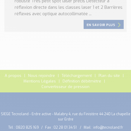
robuste Très petit spot laser précis Détecteur à
réflexion directe dans les classes laser 1 et 2 Barrières
réflexes avec optique autocollimatée ...
EN SAVOIR PLUS
A propos
Nous rejoindre
Téléchargement
Plan du site
Mentions Légales
Définition débitmètre
Convertisseur de pression
SIEGE Tecnoland - Erdre active - Malabry 4, rue du Finistère 44 240 La chapelle
sur Erdre
Tél :
0820 825 169
Fax : 02 28 01 34 51
Mail :
info@tecnoland.fr