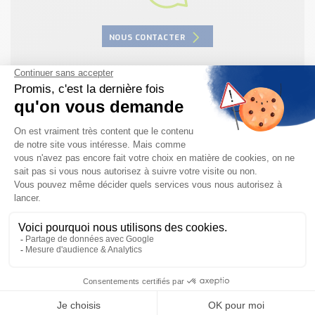
Nos Réalisations
Conseils et Actualités
NOUS CONTACTER
Catalogue des essentiels pour les brasseries et micro-
brasseries
Contact & Devis
2 résultats
Devis, Tarifs, Renseignements techniques
Capteur optique photoélectrique W12 Laser
SICK