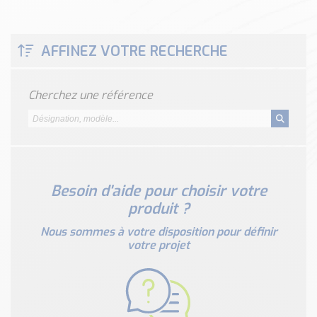
Classé par marque
ENDRESS+HAUSER
AFFINEZ VOTRE RECHERCHE
SICK
RED LION
SCHMERSAL
Cherchez une référence
IDEM SAFETY
Voir toutes les marques …
Nos outils et simulateurs
Téléchargement (Logiciels, Documents,..)
Besoin d'aide pour choisir votre
Formulaire sonde température
produit ?
Convertisseur de pression
Nous sommes à votre disposition pour définir
Formulaire Débitmètre
votre projet
Calculateur maintien en température
Calculateur Chauffage/Liquide/Gaz
Blog