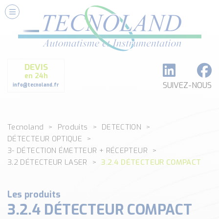
Nos Services
Conseils et Fourniture
Paramétrage et Programmation
DEVIS
Formation et Assistance
en 24h
Architecture I-O Link multi fabricants
SUIVEZ-NOUS
info@tecnoland.fr
Réalisation de SKID Inox
Les Produits
Tecnoland
Produits
DETECTION
Classé par catégorie
DÉTECTEUR OPTIQUE
DEBIT
3- DÉTECTION ÉMETTEUR + RÉCEPTEUR
DETECTION
3.2 DÉTECTEUR LASER
3.2.4 DÉTECTEUR COMPACT
ANALYSE PHYSICO-CHIMIQUE
SECURITE MACHINE
Les produits
ENREGISTREUR + ACQUISITION DE DONNEES
3.2.4 DÉTECTEUR COMPACT
Voir toutes les catégories …