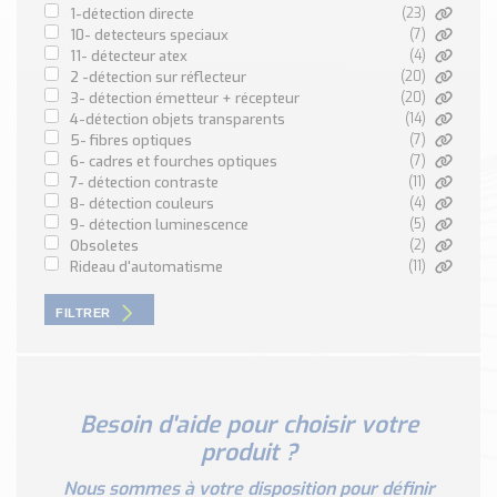
Nos Réalisations
1-détection directe
(23)
10- detecteurs speciaux
(7)
Conseils et Actualités
11- détecteur atex
(4)
Catalogue des essentiels pour les brasseries et micro-
2 -détection sur réflecteur
(20)
brasseries
3- détection émetteur + récepteur
(20)
4-détection objets transparents
(14)
Contact & Devis
5- fibres optiques
(7)
6- cadres et fourches optiques
(7)
Devis, Tarifs, Renseignements techniques
7- détection contraste
(11)
8- détection couleurs
(4)
9- détection luminescence
(5)
obsoletes
(2)
rideau d'automatisme
(11)
FILTRER
Besoin d'aide pour choisir votre
produit ?
Nous sommes à votre disposition pour définir