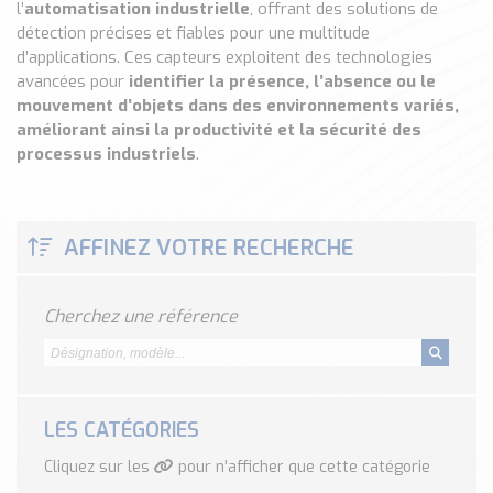
l’
automatisation industrielle
, offrant des solutions de
Classé par marque
détection précises et fiables pour une multitude
ENDRESS+HAUSER
d’applications. Ces capteurs exploitent des technologies
avancées pour
identifier la présence, l’absence ou le
SICK
mouvement d’objets dans des environnements variés,
RED LION
améliorant ainsi la productivité et la sécurité des
SCHMERSAL
processus industriels
.
IDEM SAFETY
Voir toutes les marques …
AFFINEZ VOTRE RECHERCHE
Nos outils et simulateurs
Téléchargement (Logiciels, Documents,..)
Formulaire sonde température
Cherchez une référence
Convertisseur de pression
Formulaire Débitmètre
Calculateur maintien en température
Calculateur Chauffage/Liquide/Gaz
LES CATÉGORIES
Cliquez sur les
pour n'afficher que cette catégorie
Blog