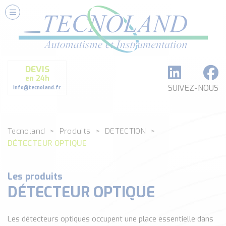
Nos Services
Conseils et Fourniture
Paramétrage et Programmation
DEVIS
Formation et Assistance
en 24h
Architecture I-O Link multi fabricants
SUIVEZ-NOUS
info@tecnoland.fr
Réalisation de SKID Inox
Les Produits
Tecnoland
Produits
DETECTION
Classé par catégorie
DÉTECTEUR OPTIQUE
DEBIT
DETECTION
ANALYSE PHYSICO-CHIMIQUE
Les produits
DÉTECTEUR OPTIQUE
SECURITE MACHINE
ENREGISTREUR + ACQUISITION DE DONNEES
Voir toutes les catégories …
Les détecteurs optiques occupent une place essentielle dans