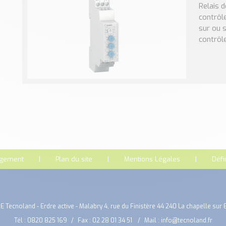
Relais 
contrôle
sur ou 
contrôle
rgement
Plan du site
Mentions Légales
Défi
E Tecnoland - Erdre active - Malabry 4, rue du Finistère 44 240 La chapelle sur 
Tél :
0820 825 169
Fax : 02 28 01 34 51
Mail :
info@tecnoland.fr