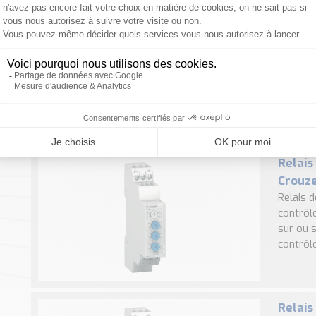
Relais
Relais 
tension
de mesur
Relais
Crouz
Relais 
contrôle
sur ou 
contrôle
Relais