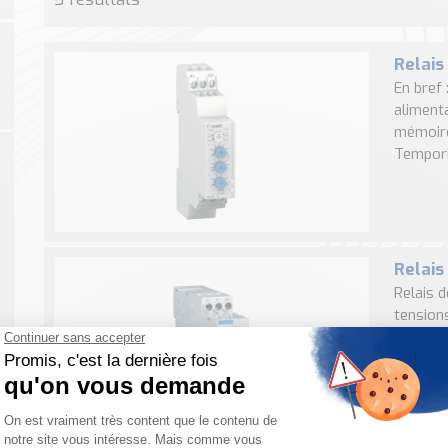
Relais
En bref 
aliment
mémoire
Temporis
Relais
Relais 
tension
de mesur