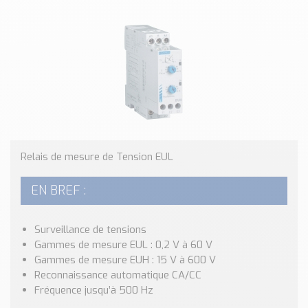
Classé par marque
ENDRESS+HAUSER
SICK
RED LION
SCHMERSAL
IDEM SAFETY
Voir toutes les marques …
Nos outils et simulateurs
Relais de mesure de Tension EUL
Téléchargement (Logiciels, Documents,..)
EN BREF :
Formulaire sonde température
Convertisseur de pression
Formulaire Débitmètre
Surveillance de tensions
Gammes de mesure EUL : 0,2 V à 60 V
Calculateur maintien en température
Gammes de mesure EUH : 15 V à 600 V
Calculateur Chauffage/Liquide/Gaz
Reconnaissance automatique CA/CC
Fréquence jusqu’à 500 Hz
Blog