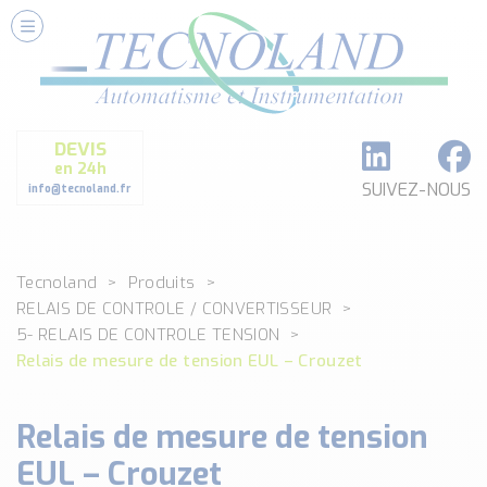
Nos Services
Conseils et Fourniture
Paramétrage et Programmation
DEVIS
Formation et Assistance
en 24h
Architecture I-O Link multi fabricants
SUIVEZ-NOUS
info@tecnoland.fr
Réalisation de SKID Inox
Les Produits
Tecnoland
Produits
Classé par catégorie
RELAIS DE CONTROLE / CONVERTISSEUR
DEBIT
5- RELAIS DE CONTROLE TENSION
DETECTION
Relais de mesure de tension EUL – Crouzet
ANALYSE PHYSICO-CHIMIQUE
SECURITE MACHINE
Relais de mesure de tension
ENREGISTREUR + ACQUISITION DE DONNEES
EUL – Crouzet
Voir toutes les catégories …