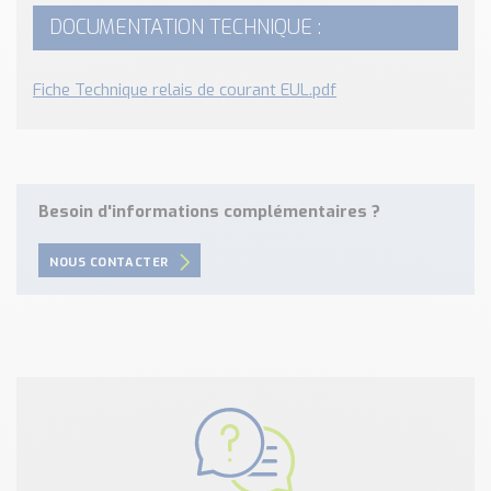
Nos Réalisations
DOCUMENTATION TECHNIQUE :
Conseils et Actualités
Catalogue des essentiels pour les brasseries et micro-
Fiche Technique relais de courant EUL.pdf
brasseries
Contact & Devis
Devis, Tarifs, Renseignements techniques
Besoin d'informations complémentaires ?
NOUS CONTACTER