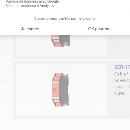
Relais
En bref
OUTPUTS
de sécur
et sûre d
SCR-1 
En bref
SCR-1 es
assure l
d’une ...