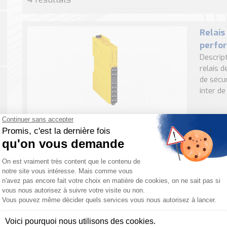
Relais
perfo
Descrip
relais d
de sécu
inter de .
Relais
En bref 
polyvale
pièces m