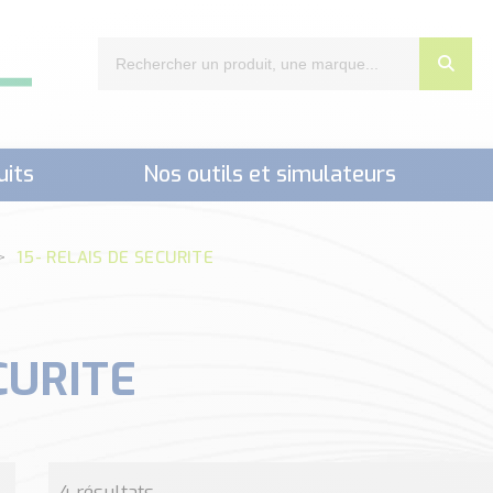
uits
Nos outils et simulateurs
nts,..)
15- RELAIS DE SECURITE
CURITE
4 résultats