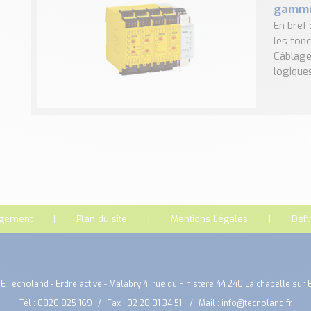
gamme 
En bref
les fon
Câblage
logiques 
rgement
Plan du site
Mentions Légales
Défi
E Tecnoland - Erdre active - Malabry 4, rue du Finistère 44 240 La chapelle sur 
Tél :
0820 825 169
Fax : 02 28 01 34 51
Mail :
info@tecnoland.fr