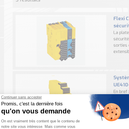
Flexi 
sécuri
La plat
sécurit
sorties 
extensibl
Systèm
UE410
En bref
Classic
réarmem
norme IS