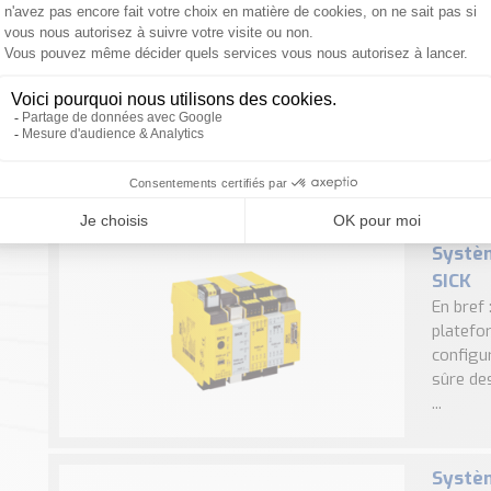
Systèm
SICK
En bref
maximum
perform
fabricant
Systèm
SICK
En bref
platefo
configu
sûre de
...
Systèm