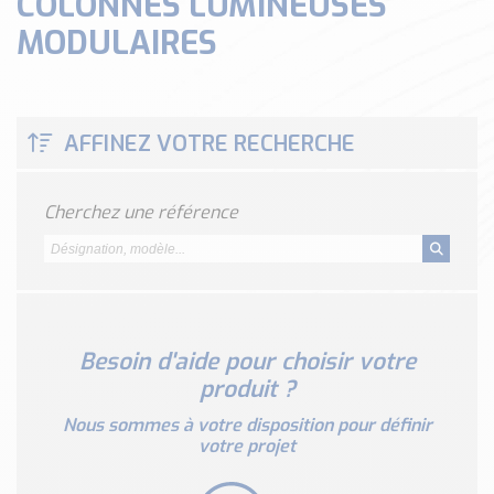
COLONNES LUMINEUSES
Classé par marque
MODULAIRES
ENDRESS+HAUSER
SICK
RED LION
AFFINEZ VOTRE RECHERCHE
SCHMERSAL
IDEM SAFETY
Voir toutes les marques …
Cherchez une référence
Nos outils et simulateurs
Téléchargement (Logiciels, Documents,..)
Formulaire sonde température
Convertisseur de pression
Besoin d'aide pour choisir votre
Formulaire Débitmètre
produit ?
Calculateur maintien en température
Nous sommes à votre disposition pour définir
Calculateur Chauffage/Liquide/Gaz
votre projet
Blog