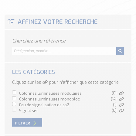
Classé par marque
ENDRESS+HAUSER
AFFINEZ VOTRE RECHERCHE
SICK
RED LION
SCHMERSAL
Cherchez une référence
IDEM SAFETY
Voir toutes les marques …
Nos outils et simulateurs
LES CATÉGORIES
Téléchargement (Logiciels, Documents,..)
Cliquez sur les
pour n'afficher que cette catégorie
Formulaire sonde température
Convertisseur de pression
colonnes lumineuses modulaires
(8)
colonnes lumineuses monobloc
(14)
Formulaire Débitmètre
feu de signalisation de co2
(1)
Calculateur maintien en température
signal set
(0)
Calculateur Chauffage/Liquide/Gaz
FILTRER
Blog