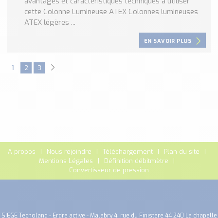
avantages et caractéristiques techniques à utiliser
cette Colonne Lumineuse ATEX Colonnes lumineuses
ATEX légères ...
EN SAVOIR PLUS
1
2
3
A propos
Nous rejoindre
Téléchargement
Plan du site
Mentions Légales
Définition débitmètre
Convertisseur de pression
SIEGE Tecnoland - Erdre active - Malabry 4, rue du Finistère 44 240 La chapelle