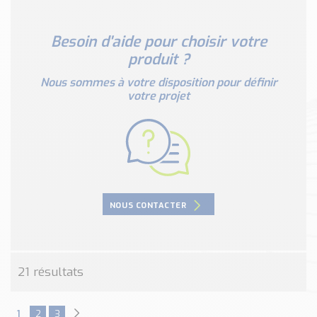
Nos Réalisations
Conseils et Actualités
Besoin d'aide pour choisir votre
Catalogue des essentiels pour les brasseries et micro-
produit ?
brasseries
Nous sommes à votre disposition pour définir
Contact & Devis
votre projet
Devis, Tarifs, Renseignements techniques
NOUS CONTACTER
21 résultats
1
2
3