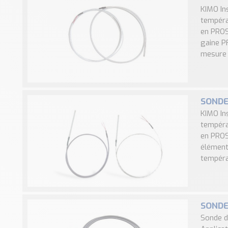
KIMO In
tempéra
en PROS
gaine P
mesure :
SONDE
KIMO In
tempéra
en PROS
élément
tempéra
SONDE
Sonde d