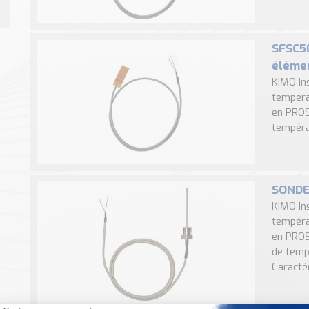
SFSC50
élémen
KIMO In
tempéra
en PROS
températ
SONDE
KIMO In
tempéra
en PROS
de temp
Caractér