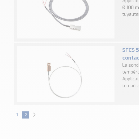
Applicat
Ø 100 m
tuyauter
SFCS 5
contac
La sond
températ
Applicat
tempéra
1
2