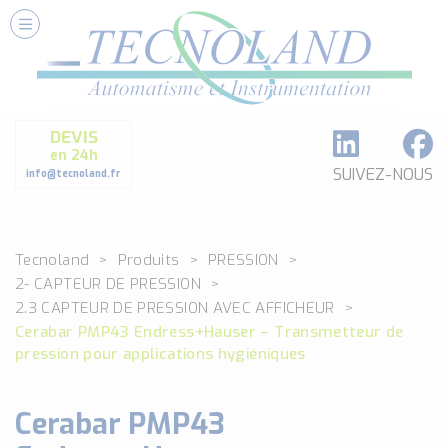
Nos Services
Conseils et Fourniture
Paramétrage et Programmation
DEVIS
Formation et Assistance
en 24h
Architecture I-O Link multi fabricants
SUIVEZ-NOUS
info@tecnoland.fr
Réalisation de SKID Inox
Les Produits
Tecnoland
Produits
PRESSION
Classé par catégorie
2- CAPTEUR DE PRESSION
DEBIT
2.3 CAPTEUR DE PRESSION AVEC AFFICHEUR
DETECTION
Cerabar PMP43 Endress+Hauser – Transmetteur de
ANALYSE PHYSICO-CHIMIQUE
pression pour applications hygiéniques
SECURITE MACHINE
ENREGISTREUR + ACQUISITION DE DONNEES
Cerabar PMP43
Voir toutes les catégories …