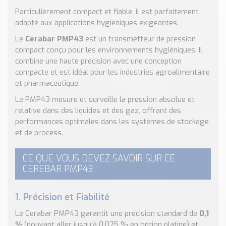
Nos Réalisations
Particulièrement compact et fiable, il est parfaitement
Conseils et Actualités
adapté aux applications hygiéniques exigeantes.
Catalogue des essentiels pour les brasseries et micro-
Le
Cerabar PMP43
est un transmetteur de pression
brasseries
compact conçu pour les environnements hygiéniques. Il
combine une haute précision avec une conception
Contact & Devis
compacte et est idéal pour les industries agroalimentaire
Devis, Tarifs, Renseignements techniques
et pharmaceutique.
Le PMP43 mesure et surveille la pression absolue et
relative dans des liquides et des gaz, offrant des
performances optimales dans les systèmes de stockage
et de process.
CE QUE VOUS DEVEZ SAVOIR SUR CE
CEREBAR PMP43 :
1. Précision et Fiabilité
Le Cerabar PMP43 garantit une précision standard de
0,1
%
(pouvant aller jusqu’à 0,075 % en option platine) et