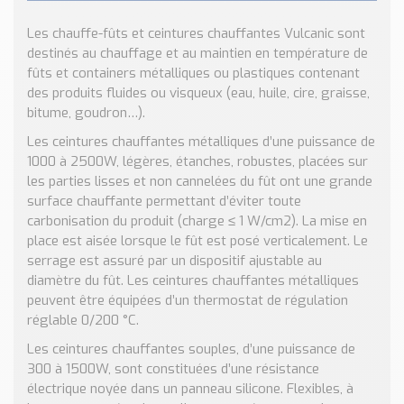
Nos Réalisations
Conseils et Actualités
Les chauffe-fûts et ceintures chauffantes Vulcanic sont
destinés au chauffage et au maintien en température de
Catalogue des essentiels pour les brasseries et micro-
fûts et containers métalliques ou plastiques contenant
brasseries
des produits fluides ou visqueux (eau, huile, cire, graisse,
bitume, goudron…).
Contact & Devis
Devis, Tarifs, Renseignements techniques
Les ceintures chauffantes métalliques d’une puissance de
1000 à 2500W, légères, étanches, robustes, placées sur
les parties lisses et non cannelées du fût ont une grande
surface chauffante permettant d’éviter toute
carbonisation du produit (charge ≤ 1 W/cm2). La mise en
place est aisée lorsque le fût est posé verticalement. Le
serrage est assuré par un dispositif ajustable au
diamètre du fût. Les ceintures chauffantes métalliques
peuvent être équipées d’un thermostat de régulation
réglable 0/200 °C.
Les ceintures chauffantes souples, d’une puissance de
300 à 1500W, sont constituées d’une résistance
électrique noyée dans un panneau silicone. Flexibles, à