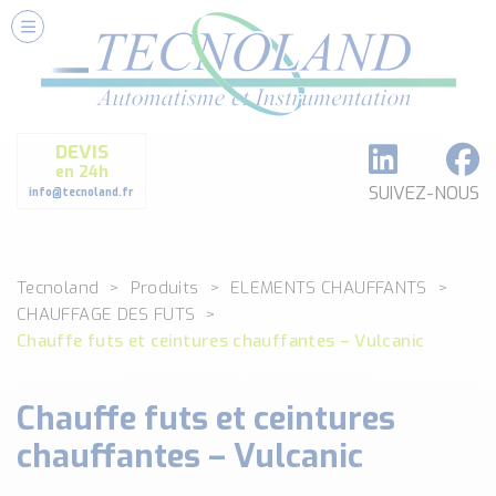
Nos Services
Conseils et Fourniture
Paramétrage et Programmation
DEVIS
Formation et Assistance
en 24h
Architecture I-O Link multi fabricants
SUIVEZ-NOUS
info@tecnoland.fr
Réalisation de SKID Inox
Les Produits
Tecnoland
Produits
ELEMENTS CHAUFFANTS
Classé par catégorie
CHAUFFAGE DES FUTS
DEBIT
Chauffe futs et ceintures chauffantes – Vulcanic
DETECTION
ANALYSE PHYSICO-CHIMIQUE
Chauffe futs et ceintures
SECURITE MACHINE
ENREGISTREUR + ACQUISITION DE DONNEES
chauffantes – Vulcanic
Voir toutes les catégories …