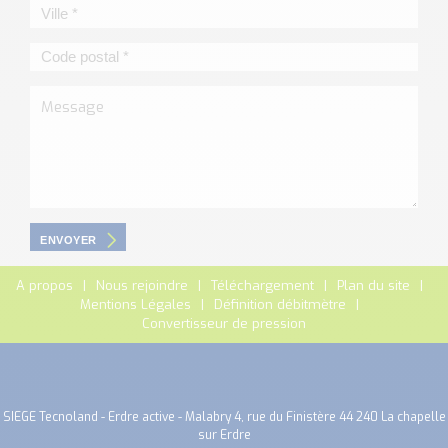
ENVOYER
A propos
Nous rejoindre
Téléchargement
Plan du site
Mentions Légales
Définition débitmètre
Convertisseur de pression
SIEGE Tecnoland - Erdre active - Malabry 4, rue du Finistère 44 240 La chapelle
sur Erdre