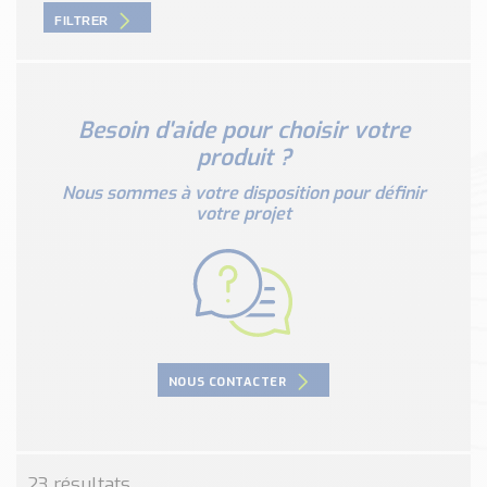
Nos Réalisations
FILTRER
Conseils et Actualités
Catalogue des essentiels pour les brasseries et micro-
brasseries
Besoin d'aide pour choisir votre
Contact & Devis
produit ?
Devis, Tarifs, Renseignements techniques
Nous sommes à votre disposition pour définir
votre projet
NOUS CONTACTER
23 résultats