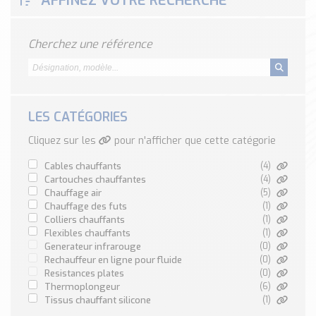
AFFINEZ VOTRE RECHERCHE
Classé par marque
ENDRESS+HAUSER
Cherchez une référence
SICK
RED LION
SCHMERSAL
IDEM SAFETY
LES CATÉGORIES
Voir toutes les marques …
Cliquez sur les
pour n'afficher que cette catégorie
Nos outils et simulateurs
cables chauffants
(4)
Téléchargement (Logiciels, Documents,..)
cartouches chauffantes
(4)
chauffage air
(5)
Formulaire sonde température
chauffage des futs
(1)
Convertisseur de pression
colliers chauffants
(1)
flexibles chauffants
(1)
Formulaire Débitmètre
generateur infrarouge
(0)
Calculateur maintien en température
rechauffeur en ligne pour fluide
(0)
Calculateur Chauffage/Liquide/Gaz
resistances plates
(0)
thermoplongeur
(6)
tissus chauffant silicone
(1)
Blog