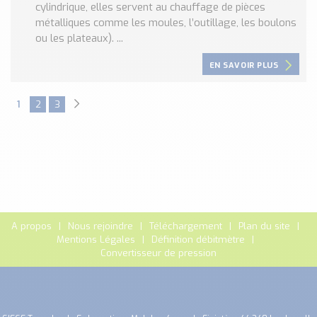
cylindrique, elles servent au chauffage de pièces
métalliques comme les moules, l’outillage, les boulons
ou les plateaux). ...
EN SAVOIR PLUS
1
2
3
A propos
Nous rejoindre
Téléchargement
Plan du site
Mentions Légales
Définition débitmètre
Convertisseur de pression