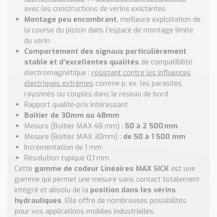
Nos Réalisations
avec les constructions de vérins existantes
Conseils et Actualités
Montage peu encombrant
, meilleure exploitation de
Catalogue des essentiels pour les brasseries et micro-
la course du piston dans l’espace de montage limité
brasseries
du vérin
Comportement des signaux particulièrement
Contact & Devis
stable et d’excellentes qualités
de compatibilité
électromagnétique :
résistant contre les influences
Devis, Tarifs, Renseignements techniques
électriques extrêmes
comme p. ex. les parasites
rayonnés ou couplés dans le réseau de bord
Rapport qualité-prix intéressant
Boitier de 30mm ou 48mm
Mesure (Boitier MAX 48 mm) :
50 à 2 500 mm
Mesure (Boitier MAX 30mm) :
de 50 à 1 500 mm
Incrémentation de 1 mm
Résolution typique 0,1 mm
Cette
gamme de codeur Linéaires MAX SICK
est une
gamme qui permet une mesure sans contact totalement
intégré et absolu de la
position dans les vérins
hydrauliques
. Elle offre de nombreuses possibilités
pour vos applications mobiles industrielles.