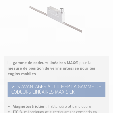
Classé par marque
ENDRESS+HAUSER
SICK
RED LION
SCHMERSAL
IDEM SAFETY
Voir toutes les marques …
Nos outils et simulateurs
La
gamme de codeurs linéaires MAX
®
pour la
Téléchargement (Logiciels, Documents,..)
mesure de position de vérins intégrée pour les
Formulaire sonde température
engins mobiles.
Convertisseur de pression
Formulaire Débitmètre
VOS AVANTAGES À UTILISER LA GAMME DE
Calculateur maintien en température
CODEURS LINÉAIRES MAX SICK
Calculateur Chauffage/Liquide/Gaz
Magnétostriction
: fiable, sûre et sans usure
Blog
100 % mécaniques
et
électriquement compatibles