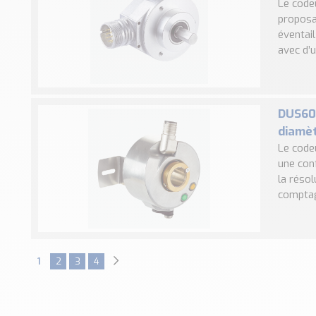
Le code
proposa
éventai
avec d’u
DUS60 
diamè
Le code
une con
la résol
comptag
1
2
3
4