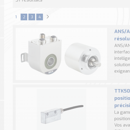
1
2
3
4
ANS/A
résolu
ANS/ANM
interfa
intelli
solution
exigeant
TTK50 
positi
précis
La gamm
position
Vos ava