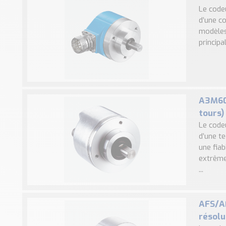
Le code
d’une c
modèles
principa
A3M60 
tours)
Le code
d’une t
une fia
extrême
...
AFS/AF
résolu