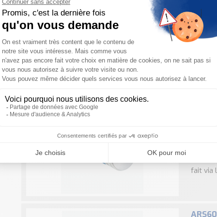
ACM60 
compa
Le code
tours q
résolut
s’effect
ACS/AC
(mono 
Le code
intégran
de 3 72
fait via l
ARS60 