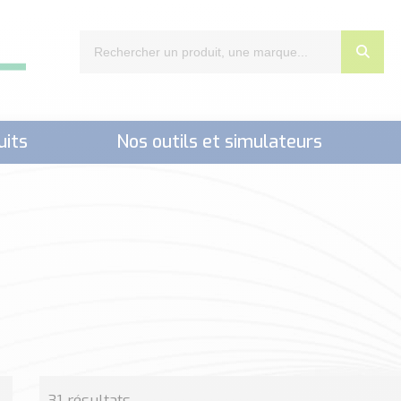
uits
Nos outils et simulateurs
nts,..)
31 résultats