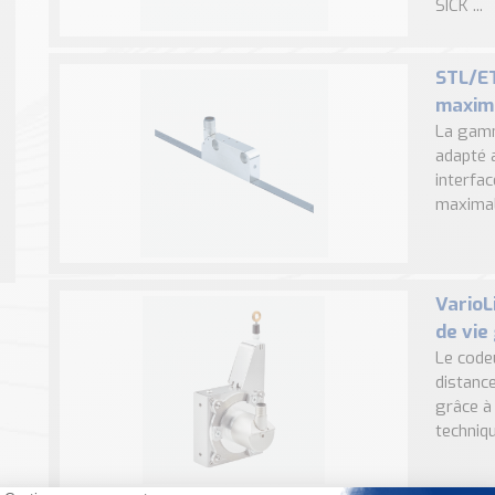
SICK ...
STL/ET
maxim
La gamm
adapté 
interfa
maximale
VarioL
de vie
Le codeu
distanc
grâce à 
techniqu