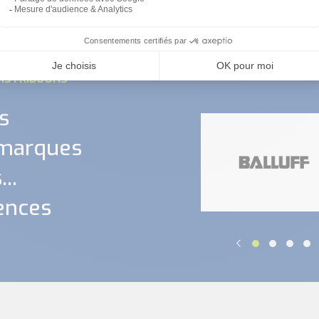
crouzet
ISTRIBUONS
s
 marques
..
ences