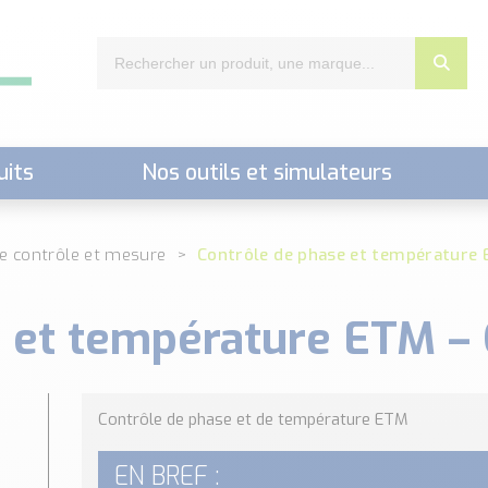
uits
Nos outils et simulateurs
nts,..)
de contrôle et mesure
Contrôle de phase et température
e et température ETM –
Contrôle de phase et de température ETM
EN BREF :