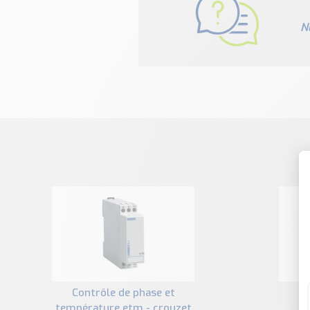
N
contrôle de phase et
contrôle de phase et
température etm - crouzet
t