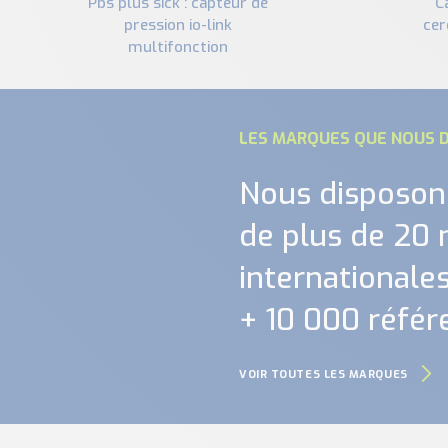
pbs plus sick : capteur de
capteur de pression
pression io-link
cer
multifonction
LES MARQUES QUE NOUS D
Nous disposon
de plus de 20
internationales.
+ 10 000 référ
VOIR TOUTES LES MARQUES