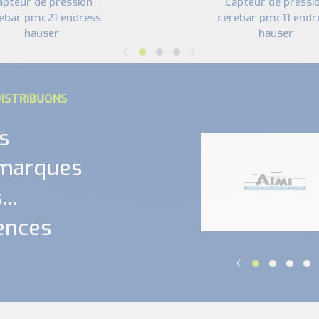
capteur de pression
ebar pmc21 endress
cerebar pmc11 endr
hauser
hauser
ISTRIBUONS
s
 marques
..
ences