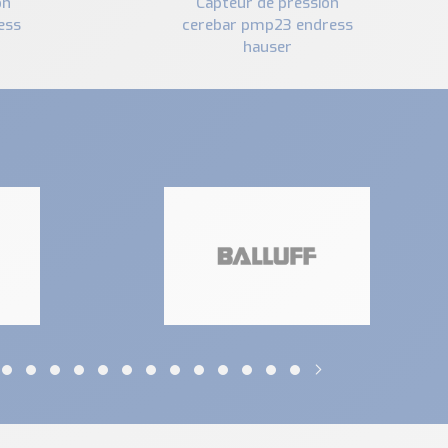
capteur de pression
ess
cerebar pmp23 endress
hauser