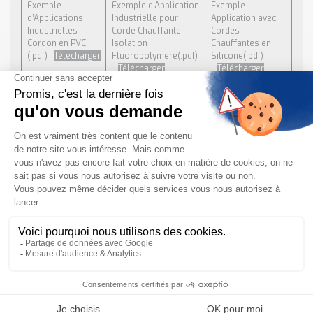
Exemple
Exemple d’Application
Exemple
d’Applications
Industrielle pour
Application avec
Industrielles
Corde Chauffante
Cordes
Cordon en PVC
Isolation
Chauffantes en
(.pdf)
Télécharger
Fluoropolymere(.pdf)
Silicone(.pdf)
Télécharger
Télécharger
DEMANDE DE DEVIS & RENSEIGNEMENTS
POUR CORDE CHAUFFANTE FLEXCORD
Pour plus d’informations sur les
Cordes Chauffantes
FLEXCORD
, vous pouvez contacter nos
équipes
techniques et commerciales
grâce à
notre
formulaire de contact
, par mail à
info@tecnoland.fr
ou par téléphone au 08-20-82-51-69.
Besoin d'informations complémentaires ?