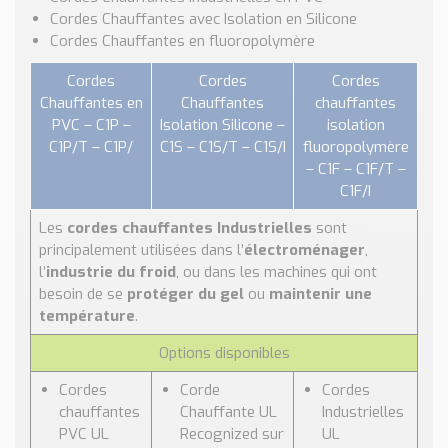
Nos Réalisations
Cordes Chauffantes avec Isolation en Silicone
Conseils et Actualités
Cordes Chauffantes en fluoropolymère
Catalogue des essentiels pour les brasseries et micro-
Cordes
Cordes
Cordes
brasseries
Chauffantes en
Chauffantes
chauffantes
PVC – C1P –
Isolation Silicone –
isolation
Contact & Devis
C1P/T – C1P/
C1S – C1S/T – C1S/I
fluoropolymère
Devis, Tarifs, Renseignements techniques
– C1F – C1F/T –
C1F/I
Les
cordes chauffantes Industrielles
sont
principalement utilisées dans l’
électroménager
,
l’
industrie du froid
, ou dans les machines qui ont
besoin de se
protéger du gel
ou
maintenir une
température
.
Options disponibles
Cordes
Corde
Cordes
chauffantes
Chauffante UL
Industrielles
PVC UL
Recognized sur
UL