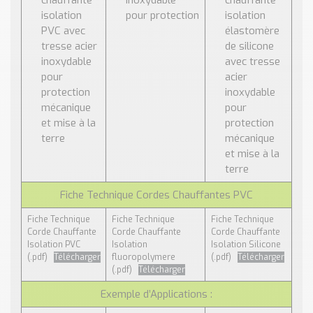
chauffante
inoxydable
chauffante
isolation
pour protection
isolation
PVC avec
élastomère
tresse acier
de silicone
inoxydable
avec tresse
pour
acier
protection
inoxydable
mécanique
pour
et mise à la
protection
terre
mécanique
et mise à la
terre
Fiche Technique Cordes Chauffantes PVC
Fiche Technique
Fiche Technique
Fiche Technique
Corde Chauffante
Corde Chauffante
Corde Chauffante
Isolation PVC
Isolation
Isolation Silicone
(.pdf)
Télécharger
fluoropolymere
(.pdf)
Télécharger
(.pdf)
Télécharger
Exemple d’Applications :