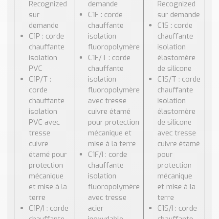
Recognized
demande
Recognized
sur
C1F : corde
sur demande
demande
chauffante
C1S : corde
C1P : corde
isolation
chauffante
chauffante
fluoropolymère
isolation
isolation
C1F/T : corde
élastomère
PVC
chauffante
de silicone
C1P/T :
isolation
C1S/T : corde
corde
fluoropolymère
chauffante
chauffante
avec tresse
isolation
isolation
cuivre étamé
élastomère
PVC avec
pour protection
de silicone
tresse
mécanique et
avec tresse
cuivre
mise à la terre
cuivre étamé
étamé pour
C1F/I : corde
pour
protection
chauffante
protection
mécanique
isolation
mécanique
et mise à la
fluoropolymère
et mise à la
terre
avec tresse
terre
C1P/I : corde
acier
C1S/I : corde