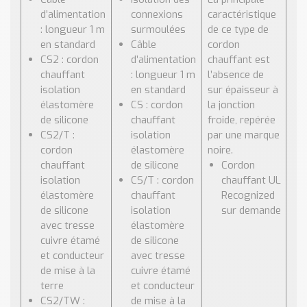
d’alimentation
connexions
caractéristique
: longueur 1 m
surmoulées
de ce type de
en standard
Câble
cordon
CS2 : cordon
d’alimentation
chauffant est
chauffant
: longueur 1 m
l’absence de
isolation
en standard
sur épaisseur à
élastomère
CS : cordon
la jonction
de silicone
chauffant
froide, repérée
CS2/T :
isolation
par une marque
cordon
élastomère
noire.
chauffant
de silicone
Cordon
isolation
CS/T : cordon
chauffant UL
élastomère
chauffant
Recognized
de silicone
isolation
sur demande
avec tresse
élastomère
cuivre étamé
de silicone
et conducteur
avec tresse
de mise à la
cuivre étamé
terre
et conducteur
CS2/TW :
de mise à la