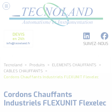
Nos Services
Conseils et Fourniture
Paramétrage et Programmation
DEVIS
Formation et Assistance
en 24h
Architecture I-O Link multi fabricants
SUIVEZ-NOUS
info@tecnoland.fr
Réalisation de SKID Inox
Les Produits
Tecnoland
Produits
ELEMENTS CHAUFFANTS
Classé par catégorie
CABLES CHAUFFANTS
DEBIT
Cordons Chauffants Industriels FLEXUNIT Flexelec
DETECTION
ANALYSE PHYSICO-CHIMIQUE
Cordons Chauffants
SECURITE MACHINE
ENREGISTREUR + ACQUISITION DE DONNEES
Industriels FLEXUNIT Flexelec
Voir toutes les catégories …