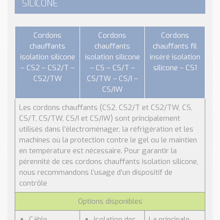
SILICONE
Cordons
Cordons
Cordons
chauffants
chauffants
chauffants fil
isolation silicone
isolation silicone
inséré isolation
– CS2 – CS2/T –
– CS – CS/T –
silicone – CS1
CS2/TW
CS/TW – CS/I –
CS/IW
Les cordons chauffants (CS2, CS2/T et CS2/TW, CS,
CS/T, CS/TW, CS/I et CS/IW) sont principalement
utilisés dans l’électroménager, la réfrigération et les
machines où la protection contre le gel ou le maintien
en température est nécessaire. Pour garantir la
pérennité de ces cordons chauffants isolation silicone,
nous recommandons l’usage d’un dispositif de
contrôle
Options disponibles
Câble
Isolation des
La principale