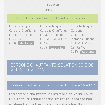
mise à la
terre
Fiche Technique Cordons Chauffants Silicones
Fiche Technique
Fiche Technique
Fiche Technique
Cordons Chauffants
Cordons Chauffants
Cordons
Isolation Silicone
Isolation Silicone
Chauffants
CS2 CS2/T
CS CS/T CS/TW CS/I
Isolation Silicone
(.pdf)
Télécharger
CS/IW
CS CS/T CS/TW
(.pdf)
Télécharger
CS/I CS/IW
(.pdf)
Télécharger
CORDONS CHAUFFANTS ISOLATION SOIE DE
VERRE – CV – CV/I
Cordons chauffants isolation soie de verre – CV – CV/I
Les cordons chauffants
isolés fibre de verre
CV et
CV/I sont utilisables principalement en
laboratoires
et dans l’industrie
, lorsque l’on doit
chauffer