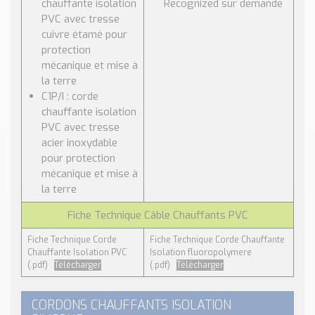
chauffante isolation
Recognized sur demande
PVC avec tresse
cuivre étamé pour
protection
mécanique et mise à
la terre
C1P/I : corde
chauffante isolation
PVC avec tresse
acier inoxydable
pour protection
mécanique et mise à
la terre
Fiche Technique Câble Chauffants PVC
Fiche Technique Corde
Fiche Technique Corde Chauffante
Chauffante Isolation PVC
Isolation fluoropolymere
(.pdf)
Télécharger
(.pdf)
Télécharger
CORDONS CHAUFFANTS ISOLATION