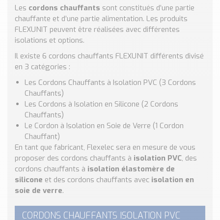
Nos Réalisations
Les
cordons chauffants
sont constitués d’une partie
Conseils et Actualités
chauffante et d’une partie alimentation. Les produits
FLEXUNIT peuvent être réalisées avec différentes
Catalogue des essentiels pour les brasseries et micro-
isolations et options.
brasseries
Il existe 6 cordons chauffants FLEXUNIT différents divisé
Contact & Devis
en 3 catégories :
Devis, Tarifs, Renseignements techniques
Les Cordons Chauffants à Isolation PVC (3 Cordons
Chauffants)
Les Cordons à Isolation en Silicone (2 Cordons
Chauffants)
Le Cordon à Isolation en Soie de Verre (1 Cordon
Chauffant)
En tant que fabricant, Flexelec sera en mesure de vous
proposer des cordons chauffants à
isolation PVC
, des
cordons chauffants à
isolation élastomère de
silicone
et des cordons chauffants avec
isolation en
soie de verre
.
CORDONS CHAUFFANTS ISOLATION PVC