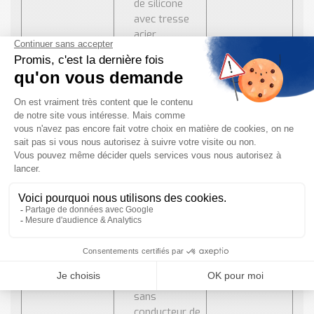
de silicone
avec tresse
acier
inoxydable et
conducteur de
mise à la
terre
CS/IW :
cordon
chauffant
isolation
élastomère
de silicone
avec tresse
acier
inoxydable
pour
protection
mécanique
sans
conducteur de