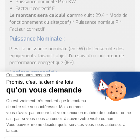
Puissance nominale P en KW
Facteur correctif F
Le montant sera calculé co
mme suit : 29,4 * Mode de
fonctionnement du site(coef) * Puissance nomiale P *
Facteur correctif
Puissance Nominale :
P est la puissance nominale (en kW) de l’ensemble des
équipements faisant l’objet d’un suivi d’un indicateur de
performance énergétique (IPE).
Facteur correctif :
Le facteur correctif F est lié à la durée du contrat de
location du logiciel de gestion énergétique :
Durée du contrat(années) == Valeur du facteur correctif
1 = 1
2 = 1,96
3 = 2,89
4 = 3,78
5 = 4,63