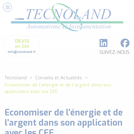
Nos Services
Conseils et Fourniture
Paramétrage et Programmation
DEVIS
Formation et Assistance
en 24h
Architecture I-O Link multi fabricants
SUIVEZ-NOUS
info@tecnoland.fr
Réalisation de SKID Inox
Les Produits
Tecnoland
Conseils et Actualités
Classé par catégorie
Economiser de l’énergie et de l’argent dans son
DEBIT
application avec les CEE
DETECTION
ANALYSE PHYSICO-CHIMIQUE
Economiser de l’énergie et de
SECURITE MACHINE
ENREGISTREUR + ACQUISITION DE DONNEES
l’argent dans son application
Voir toutes les catégories …
avec les CEE