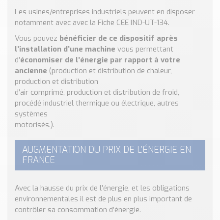
Nos Réalisations
Les usines/entreprises industriels peuvent en disposer
Conseils et Actualités
notamment avec avec la Fiche CEE IND-UT-134.
Catalogue des essentiels pour les brasseries et micro-
Vous pouvez
bénéficier de ce dispositif après
brasseries
l’installation d’une machine
vous permettant
d’
économiser de l’énergie par rapport à votre
Contact & Devis
ancienne
(production et distribution de chaleur,
Devis, Tarifs, Renseignements techniques
production et distribution
d’air comprimé, production et distribution de froid,
procédé industriel thermique ou électrique, autres
systèmes
motorisés.).
AUGMENTATION DU PRIX DE L’ÉNERGIE EN
FRANCE
Avec la hausse du prix de l’énergie, et les obligations
environnementales il est de plus en plus important de
contrôler sa consommation d’énergie.