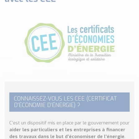
Classé par marque
ENDRESS+HAUSER
SICK
RED LION
SCHMERSAL
IDEM SAFETY
Voir toutes les marques …
Nos outils et simulateurs
Téléchargement (Logiciels, Documents,..)
Formulaire sonde température
Convertisseur de pression
CONNAISSEZ-VOUS LES CEE (CERTIFICAT
Formulaire Débitmètre
D’ÉCONOMIE D’ÉNERGIE) ?
Calculateur maintien en température
Calculateur Chauffage/Liquide/Gaz
C’est un dispositif mis en place par le gouvernement pour
aider les particuliers et les entreprises à financer
Blog
des travaux dans le but d’économiser de l’énergie
.