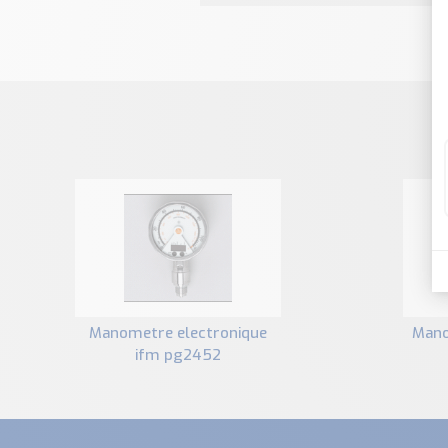
manometre electronique
manometre inox a contact
ifm pg2452