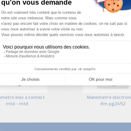
PRODUITS SIMILAIRES
manometre electronique
mtd - mtd
ifm pg2452