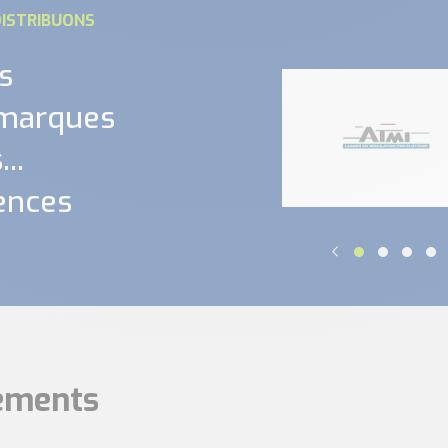
ISTRIBUONS
s
 marques
..
ences
nements