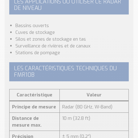
LES APPLICATIONS OÙ UTILISER CE RADAR
DE NIVEAU
Bassins ouverts
Cuves de stockage
Silos et zones de stockage en tas
Surveillance de rivières et de canaux
Stations de pompage
LES CARACTÉRISTIQUES TECHNIQUES DU
FMR10B
Caractéristique
Valeur
Principe de mesure
Radar (80 GHz, W-Band)
Distance de
10 m (32.8 ft)
mesure max.
Précision
± 5 mm (0.2″)