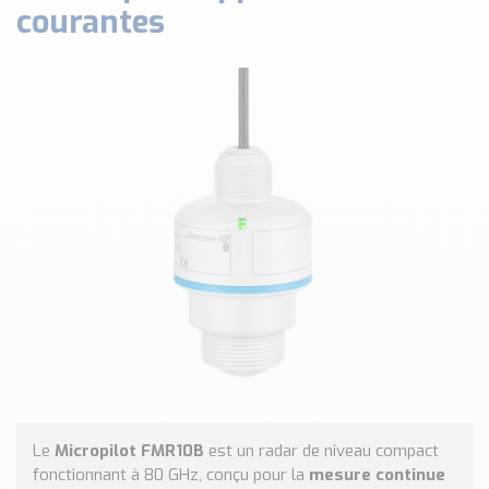
courantes
Classé par marque
ENDRESS+HAUSER
SICK
RED LION
SCHMERSAL
IDEM SAFETY
Voir toutes les marques …
Nos outils et simulateurs
Téléchargement (Logiciels, Documents,..)
Formulaire sonde température
Convertisseur de pression
Formulaire Débitmètre
Calculateur maintien en température
Calculateur Chauffage/Liquide/Gaz
Le
Micropilot FMR10B
est un radar de niveau compact
Blog
fonctionnant à 80 GHz, conçu pour la
mesure continue