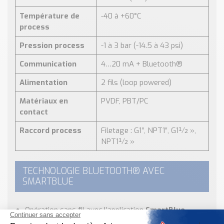
Température de
-40 à +60°C
process
Pression process
-1 à 3 bar (-14.5 à 43 psi)
Communication
4…20 mA + Bluetooth®
Alimentation
2 fils (loop powered)
Matériaux en
PVDF, PBT/PC
contact
Raccord process
Filetage : G1″, NPT1″, G1½ »,
NPT1½ »
TECHNOLOGIE BLUETOOTH® AVEC
SMARTBLUE
Opération sans fil avec l’application
SmartBlue
Paramétrage, diagnostic et maintenance à distance