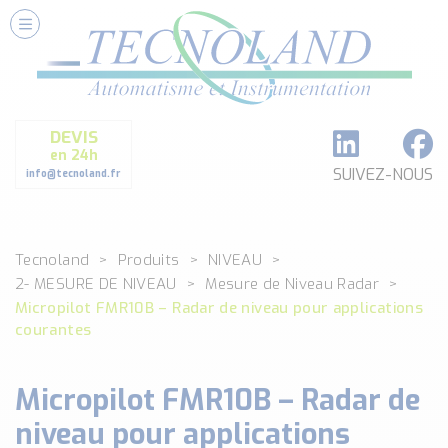
Nos Services
Conseils et Fourniture
Paramétrage et Programmation
DEVIS
Formation et Assistance
en 24h
Architecture I-O Link multi fabricants
SUIVEZ-NOUS
info@tecnoland.fr
Réalisation de SKID Inox
Les Produits
Tecnoland
Produits
NIVEAU
Classé par catégorie
2- MESURE DE NIVEAU
Mesure de Niveau Radar
DEBIT
Micropilot FMR10B – Radar de niveau pour applications
DETECTION
courantes
ANALYSE PHYSICO-CHIMIQUE
SECURITE MACHINE
Micropilot FMR10B – Radar de
ENREGISTREUR + ACQUISITION DE DONNEES
niveau pour applications
Voir toutes les catégories …