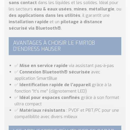
Nos Réalisations
sans contact
dans les liquides et les solides. Idéal pour
les secteurs
eau & eaux usées
,
mines
,
métallurgie
, ou
Conseils et Actualités
des applications dans les utilités
, il garantit une
Catalogue des essentiels pour les brasseries et micro-
installation rapide
et un
pilotage à distance
brasseries
sécurisé via Bluetooth®
.
Contact & Devis
AVANTAGES À CHOISIR LE FMR10B
Devis, Tarifs, Renseignements techniques
D’ENDRESS HAUSER
✅
Mise en service rapide
via assistant pas-à-pas
✅
Connexion Bluetooth® sécurisée
avec
application SmartBlue
✅
Identification rapide de l’appareil
grâce à la
fonction “It’s me” (clignotement LED)
✅
Idéal pour espaces confinés
grâce à son format
ultra compact
✅
Matériaux résistants
: PVDF et PBT/PC pour une
compatibilité avec divers milieux