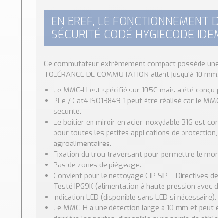
EN BREF, LE FONCTIONNEMENT D
SÉCURITÉ CODÉ HYGIECODE IDEM
Ce commutateur extrêmement compact possède un
TOLÉRANCE DE COMMUTATION allant jusqu’à 10 mm
Le MMC-H est spécifié sur 105C mais a été conçu p
PLe / Cat4 ISO13849-1 peut être réalisé car le MMC
sécurité.
Le boîtier en miroir en acier inoxydable 316 est co
pour toutes les petites applications de protection, 
agroalimentaires.
Fixation du trou traversant pour permettre le mo
Pas de zones de piégeage.
Convient pour le nettoyage CIP SIP – Directives d
Testé IP69K (alimentation à haute pression avec du
Indication LED (disponible sans LED si nécessaire).
Le MMC-H a une détection large à 10 mm et peut 