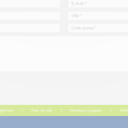
rgement
Plan du site
Mentions Légales
Défi