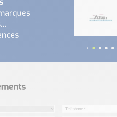
s
 marques
..
ences
nements