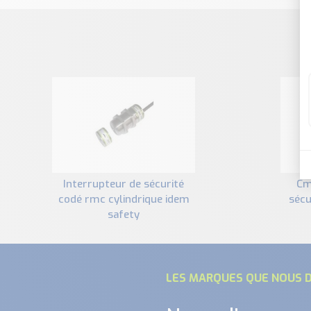
interrupteur de sécurité
cmc-f interrupteur de
codé rmc cylindrique idem
sécu
safety
LES MARQUES QUE NOUS D