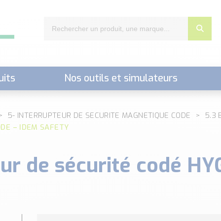
uits
Nos outils et simulateurs
nts,..)
5- INTERRUPTEUR DE SECURITE MAGNETIQUE CODE
5.3 
ODE – IDEM SAFETY
ur de sécurité codé H