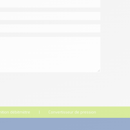
nition débitmètre
Convertisseur de pression