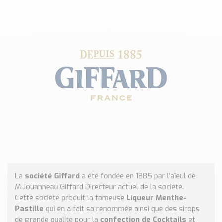
Classé par marque
ENDRESS+HAUSER
SICK
RED LION
SCHMERSAL
IDEM SAFETY
Voir toutes les marques …
Nos outils et simulateurs
Téléchargement (Logiciels, Documents,..)
Formulaire sonde température
Convertisseur de pression
Formulaire Débitmètre
La
société Giffard
a été fondée en 1885 par l’aïeul de
Calculateur maintien en température
M.Jouanneau Giffard Directeur actuel de la société.
Calculateur Chauffage/Liquide/Gaz
Cette société produit la fameuse
Liqueur Menthe-
Pastille
qui en a fait sa renommée ainsi que des sirops
Blog
de grande qualité pour la
confection de Cocktails
et