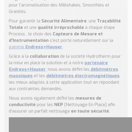
Nos Réalisations
pour l’aromatisation des Milkshakes, Smoothies et
Conseils et Actualités
Granités.
Catalogue des essentiels pour les brasseries et micro-
Pour garantir la
Sécurité Alimentaire
, une
Traçabilité
brasseries
Totale
et une
qualité irréprochable
à chaque étape
Process , le choix des
Capteurs de Mesure et
Contact & Devis
d’Instrumentation
s’est porté naturellement sur la
Devis, Tarifs, Renseignements techniques
gamme
Endress+Hauser
.
Grâce à la
collaboration
de la société Hydrotherm pour
la mise en place la solution et à notre
partenaire
Endress+Hauser
,
nous avons défini les
débitmètres
massiques
et les
débitmètres électromagnétiques
les mieux adaptés à cette application tout en répondant
aux contraintes demandés.
Nous avons également défini les
mesures de
conductivité
pour les
NEP
(Nettoyage En Place) afin
d’assurer un parfait nettoyage
en toute sécurité
.