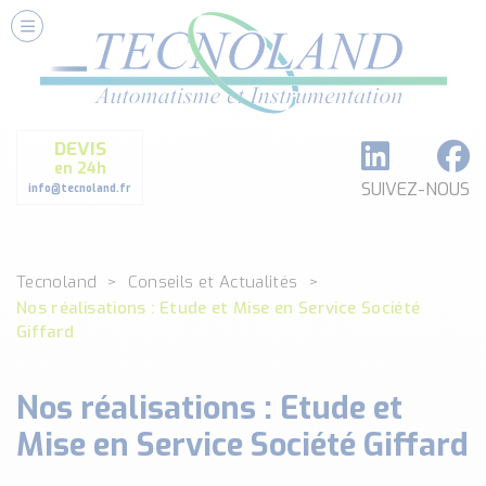
Nos Services
Conseils et Fourniture
Paramétrage et Programmation
DEVIS
Formation et Assistance
en 24h
Architecture I-O Link multi fabricants
SUIVEZ-NOUS
info@tecnoland.fr
Réalisation de SKID Inox
Les Produits
Tecnoland
Conseils et Actualités
Classé par catégorie
Nos réalisations : Etude et Mise en Service Société
DEBIT
Giffard
DETECTION
ANALYSE PHYSICO-CHIMIQUE
Nos réalisations : Etude et
SECURITE MACHINE
ENREGISTREUR + ACQUISITION DE DONNEES
Mise en Service Société Giffard
Voir toutes les catégories …