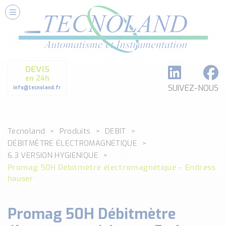
Nos Services
Conseils et Fourniture
Paramétrage et Programmation
DEVIS
Formation et Assistance
en 24h
Architecture I-O Link multi fabricants
SUIVEZ-NOUS
info@tecnoland.fr
Réalisation de SKID Inox
Les Produits
Tecnoland
Produits
DEBIT
Classé par catégorie
DÉBITMÈTRE ÉLECTROMAGNÉTIQUE
DEBIT
6.3 VERSION HYGIENIQUE
DETECTION
Promag 50H Débitmètre électromagnétique – Endress
ANALYSE PHYSICO-CHIMIQUE
hauser
SECURITE MACHINE
ENREGISTREUR + ACQUISITION DE DONNEES
Promag 50H Débitmètre
Voir toutes les catégories …