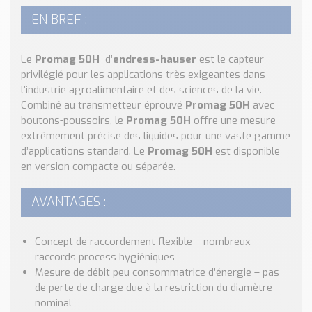
Nos Réalisations
EN BREF :
Conseils et Actualités
Catalogue des essentiels pour les brasseries et micro-
brasseries
Le
Promag 50H
d’
endress-hauser
est le capteur
privilégié pour les applications très exigeantes dans
Contact & Devis
l’industrie agroalimentaire et des sciences de la vie.
Combiné au transmetteur éprouvé
Promag 50H
avec
Devis, Tarifs, Renseignements techniques
boutons-poussoirs, le
Promag 50H
offre une mesure
extrêmement précise des liquides pour une vaste gamme
d’applications standard. Le
Promag 50H
est disponible
en version compacte ou séparée.
AVANTAGES :
Concept de raccordement flexible – nombreux
raccords process hygiéniques
Mesure de débit peu consommatrice d’énergie – pas
de perte de charge due à la restriction du diamètre
nominal