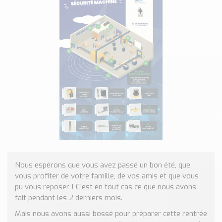
Classé par marque
ENDRESS+HAUSER
SICK
RED LION
SCHMERSAL
IDEM SAFETY
Voir toutes les marques …
Nos outils et simulateurs
Téléchargement (Logiciels, Documents,..)
Formulaire sonde température
Convertisseur de pression
Nous espérons que vous avez passé un bon été, que
Formulaire Débitmètre
vous profiter de votre famille, de vos amis et que vous
Calculateur maintien en température
pu vous reposer ! C’est en tout cas ce que nous avons
Calculateur Chauffage/Liquide/Gaz
fait pendant les 2 derniers mois.
Blog
Mais nous avons aussi bossé pour préparer cette rentrée