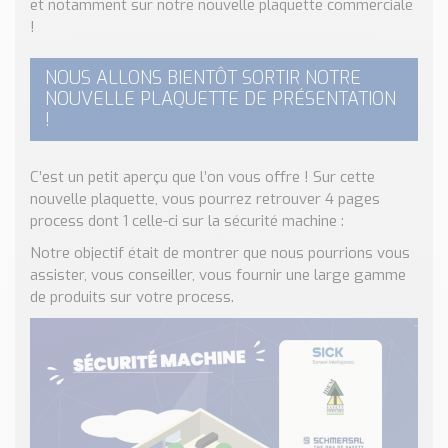
et notamment sur notre nouvelle plaquette commerciale
Nos Réalisations
!
Conseils et Actualités
Catalogue des essentiels pour les brasseries et micro-
NOUS ALLONS BIENTÔT SORTIR NOTRE
brasseries
NOUVELLE PLAQUETTE DE PRÉSENTATION
!
Contact & Devis
Devis, Tarifs, Renseignements techniques
C’est un petit aperçu que l’on vous offre ! Sur cette
nouvelle plaquette, vous pourrez retrouver 4 pages
process dont 1 celle-ci sur la sécurité machine :
Notre objectif était de montrer que nous pourrions vous
assister, vous conseiller, vous fournir une large gamme
de produits sur votre process.