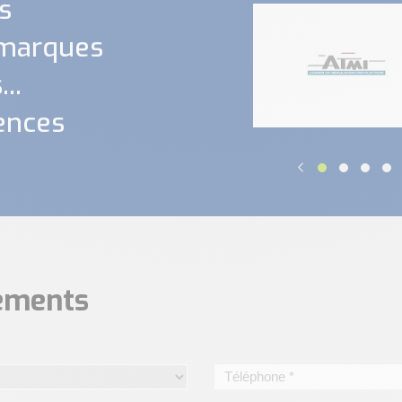
s
 marques
..
ences
nements