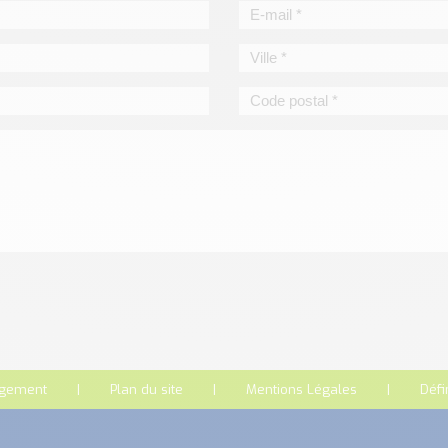
rgement
Plan du site
Mentions Légales
Défi