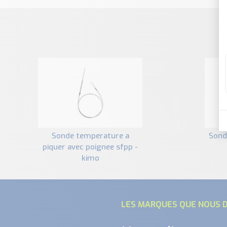
sonde temperature a
sonde a piquer droite sfp -
piquer avec poignee sfpp -
kimo
LES MARQUES QUE NOUS D