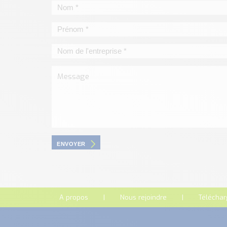
ENVOYER
A propos
Nous rejoindre
Télécha