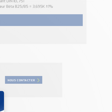
vant DIN IEC751
aleur Béta B25/85 = 3,695K ±1%
NOUS CONTACTER