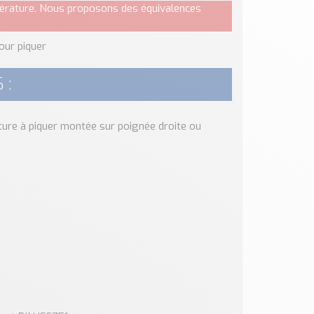
pérature. Nous proposons des équivalences
our piquer
 :
ture à piquer montée sur poignée droite ou