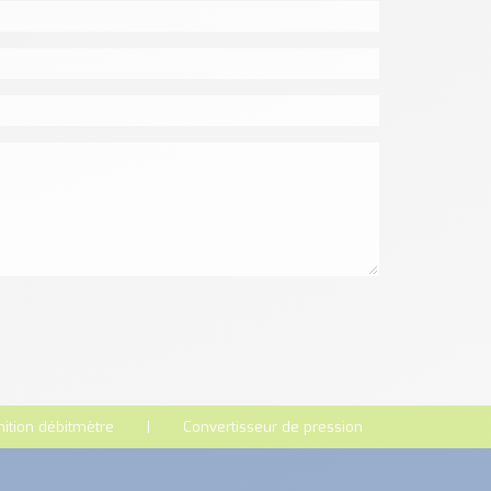
nition débitmètre
Convertisseur de pression