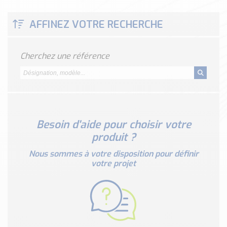
Classé par marque
AFFINEZ VOTRE RECHERCHE
ENDRESS+HAUSER
SICK
RED LION
Cherchez une référence
SCHMERSAL
IDEM SAFETY
Voir toutes les marques …
Nos outils et simulateurs
Besoin d'aide pour choisir votre
Téléchargement (Logiciels, Documents,..)
produit ?
Formulaire sonde température
Nous sommes à votre disposition pour définir
Convertisseur de pression
votre projet
Formulaire Débitmètre
Calculateur maintien en température
Calculateur Chauffage/Liquide/Gaz
Blog