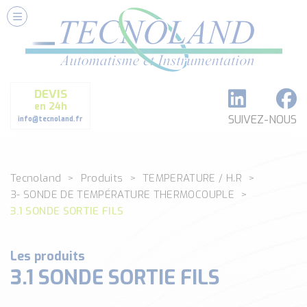
Nos Services
Conseils et Fourniture
Paramétrage et Programmation
DEVIS
Formation et Assistance
en 24h
Architecture I-O Link multi fabricants
SUIVEZ-NOUS
info@tecnoland.fr
Réalisation de SKID Inox
Les Produits
Tecnoland
Produits
TEMPERATURE / H.R
Classé par catégorie
3- SONDE DE TEMPÉRATURE THERMOCOUPLE
DEBIT
3.1 SONDE SORTIE FILS
DETECTION
ANALYSE PHYSICO-CHIMIQUE
Les produits
SECURITE MACHINE
3.1 SONDE SORTIE FILS
ENREGISTREUR + ACQUISITION DE DONNEES
Voir toutes les catégories …