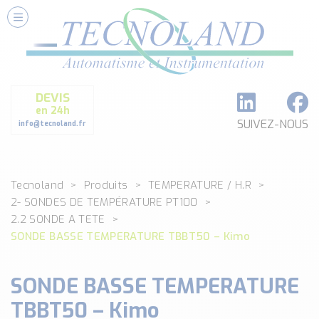
Nos Services
Conseils et Fourniture
Paramétrage et Programmation
DEVIS
Formation et Assistance
en 24h
Architecture I-O Link multi fabricants
SUIVEZ-NOUS
info@tecnoland.fr
Réalisation de SKID Inox
Les Produits
Tecnoland
Produits
TEMPERATURE / H.R
Classé par catégorie
2- SONDES DE TEMPÉRATURE PT100
DEBIT
2.2 SONDE A TETE
DETECTION
SONDE BASSE TEMPERATURE TBBT50 – Kimo
ANALYSE PHYSICO-CHIMIQUE
SECURITE MACHINE
SONDE BASSE TEMPERATURE
ENREGISTREUR + ACQUISITION DE DONNEES
TBBT50 – Kimo
Voir toutes les catégories …