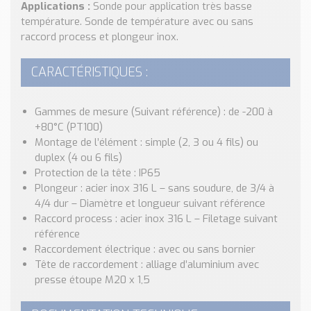
Nos Réalisations
Applications :
Sonde pour application très basse
température. Sonde de température avec ou sans
Conseils et Actualités
raccord process et plongeur inox.
Catalogue des essentiels pour les brasseries et micro-
brasseries
CARACTÉRISTIQUES :
Contact & Devis
Devis, Tarifs, Renseignements techniques
Gammes de mesure (Suivant référence) : de -200 à
+80°C (PT100)
Montage de l’élément : simple (2, 3 ou 4 fils) ou
duplex (4 ou 6 fils)
Protection de la tête : IP65
Plongeur : acier inox 316 L – sans soudure, de 3/4 à
4/4 dur – Diamètre et longueur suivant référence
Raccord process : acier inox 316 L – Filetage suivant
référence
Raccordement électrique : avec ou sans bornier
Tête de raccordement : alliage d’aluminium avec
presse étoupe M20 x 1,5