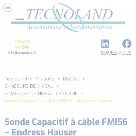
Nos Services
Conseils et Fourniture
Paramétrage et Programmation
DEVIS
Formation et Assistance
en 24h
Architecture I-O Link multi fabricants
SUIVEZ-NOUS
info@tecnoland.fr
Réalisation de SKID Inox
Les Produits
Tecnoland
Produits
NIVEAU
Classé par catégorie
2- MESURE DE NIVEAU
DEBIT
2.1 MESURE DE NIVEAU CAPACITIF
DETECTION
Sonde Capacitif à câble FMI56 – Endress Hauser
ANALYSE PHYSICO-CHIMIQUE
SECURITE MACHINE
Sonde Capacitif à câble FMI56
ENREGISTREUR + ACQUISITION DE DONNEES
– Endress Hauser
Voir toutes les catégories …