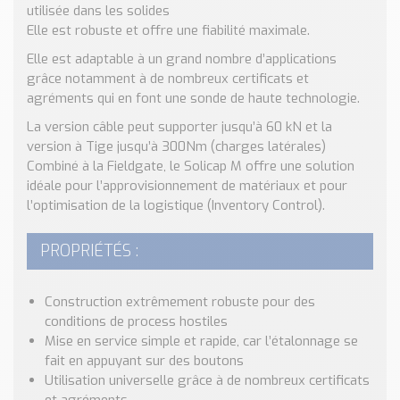
Nos Réalisations
utilisée dans les solides
Elle est robuste et offre une fiabilité maximale.
Conseils et Actualités
Catalogue des essentiels pour les brasseries et micro-
Elle est adaptable à un grand nombre d’applications
brasseries
grâce notamment à de nombreux certificats et
agréments qui en font une sonde de haute technologie.
Contact & Devis
La version câble peut supporter jusqu’à 60 kN et la
Devis, Tarifs, Renseignements techniques
version à Tige jusqu’à 300Nm (charges latérales)
Combiné à la Fieldgate, le Solicap M offre une solution
idéale pour l’approvisionnement de matériaux et pour
l’optimisation de la logistique (Inventory Control).
PROPRIÉTÉS :
Construction extrêmement robuste pour des
conditions de process hostiles
Mise en service simple et rapide, car l’étalonnage se
fait en appuyant sur des boutons
Utilisation universelle grâce à de nombreux certificats