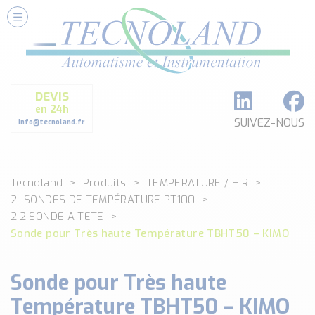
Nos Services
Conseils et Fourniture
Paramétrage et Programmation
DEVIS
Formation et Assistance
en 24h
Architecture I-O Link multi fabricants
SUIVEZ-NOUS
info@tecnoland.fr
Réalisation de SKID Inox
Les Produits
Tecnoland
Produits
TEMPERATURE / H.R
Classé par catégorie
2- SONDES DE TEMPÉRATURE PT100
DEBIT
2.2 SONDE A TETE
DETECTION
Sonde pour Très haute Température TBHT50 – KIMO
ANALYSE PHYSICO-CHIMIQUE
SECURITE MACHINE
Sonde pour Très haute
ENREGISTREUR + ACQUISITION DE DONNEES
Température TBHT50 – KIMO
Voir toutes les catégories …