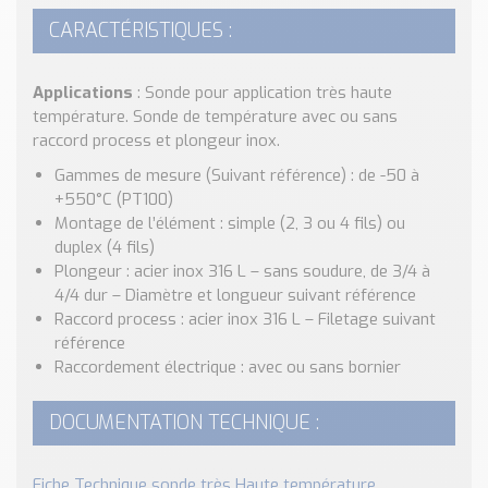
Nos Réalisations
CARACTÉRISTIQUES :
Conseils et Actualités
Catalogue des essentiels pour les brasseries et micro-
brasseries
Applications
: Sonde pour application très haute
température. Sonde de température avec ou sans
Contact & Devis
raccord process et plongeur inox.
Devis, Tarifs, Renseignements techniques
Gammes de mesure (Suivant référence) : de -50 à
+550°C (PT100)
Montage de l’élément : simple (2, 3 ou 4 fils) ou
duplex (4 fils)
Plongeur : acier inox 316 L – sans soudure, de 3/4 à
4/4 dur – Diamètre et longueur suivant référence
Raccord process : acier inox 316 L – Filetage suivant
référence
Raccordement électrique : avec ou sans bornier
DOCUMENTATION TECHNIQUE :
Fiche Technique sonde très Haute température