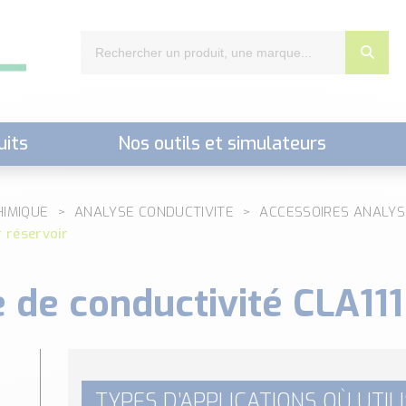
uits
Nos outils et simulateurs
nts,..)
HIMIQUE
ANALYSE CONDUCTIVITE
ACCESSOIRES ANALYS
 réservoir
 de conductivité CLA111
TYPES D’APPLICATIONS OÙ UTIL