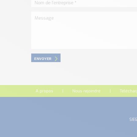
ENVOYER
A propos
Nous rejoindre
Télécha
SIEG