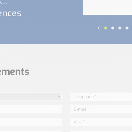
..
ences
nements