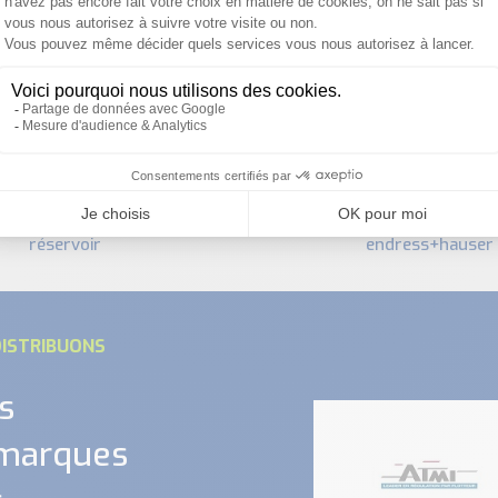
support à immersion
ductivité cla111 pour
flexdip cya112
réservoir
endress+hauser
ISTRIBUONS
s
 marques