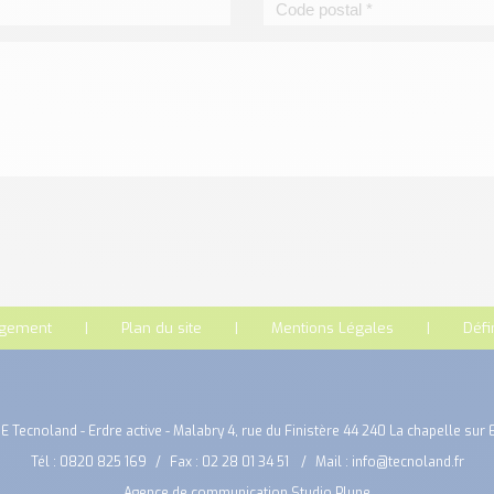
rgement
Plan du site
Mentions Légales
Défi
E Tecnoland - Erdre active - Malabry 4, rue du Finistère 44 240 La chapelle sur 
Tél :
0820 825 169
Fax : 02 28 01 34 51
Mail :
info@tecnoland.fr
Agence de communication Studio Plune