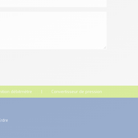
nition débitmètre
Convertisseur de pression
Erdre